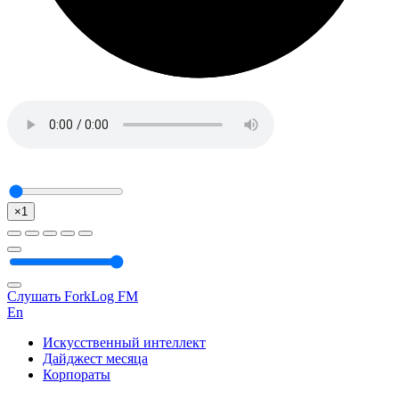
×1
Слушать ForkLog FM
En
Искусственный интеллект
Дайджест месяца
Корпораты