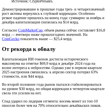
Источник: CryptoPresales.
Демонстрировавшие в прошлые годы трех- и четырехзначный
рост активы вернулись к глубокой коррекции. Особенно
резкое падение пришлось на конец года: суммарно за ноябрь и
декабрь капитализация снизилась на $14 млрд.
Согласно
CoinMarketCap
, объем рынка сейчас составляет $16,8
млрд — вчетверо ниже прошлогодних значений. На
CoinGecko
показатель выше — $25,4 млрд.
От рекорда к обвалу
Капитализация ИИ-токенов достигла исторического
максимума на отметке $69,9 млрд в декабре 2024 года на
волне интереса к нейросетям. Однако уже в первом квартале
2025 настроения сменились: к апрелю сектор потерял 63%
стоимости, или $44 млрд.
Во второй половине года рынок пытался стабилизироваться
на уровне $30 млрд, но общая коррекция в четвертом квартале
свела эти усилия на нет.
Спад ударил по лидерам сегмента: восемь монет из топ-10
просели более чем на 70% относительно декабрьских пиков.