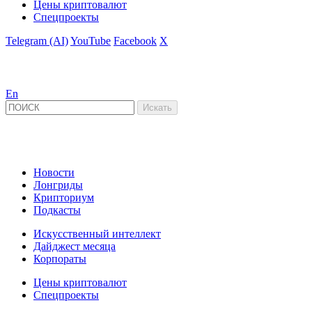
Цены криптовалют
Спецпроекты
Telegram (AI)
YouTube
Facebook
X
En
Новости
Лонгриды
Крипториум
Подкасты
Искусственный интеллект
Дайджест месяца
Корпораты
Цены криптовалют
Спецпроекты