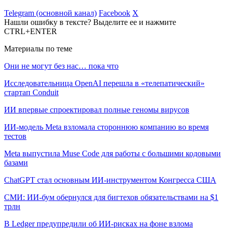
Telegram (основной канал)
Facebook
X
Нашли ошибку в тексте? Выделите ее и нажмите
CTRL+ENTER
Материалы по теме
Они не могут без нас… пока что
Исследовательница OpenAI перешла в «телепатический»
стартап Conduit
ИИ впервые спроектировал полные геномы вирусов
ИИ-модель Meta взломала стороннюю компанию во время
тестов
Meta выпустила Muse Code для работы с большими кодовыми
базами
ChatGPT стал основным ИИ-инструментом Конгресса США
СМИ: ИИ-бум обернулся для бигтехов обязательствами на $1
трлн
В Ledger предупредили об ИИ-рисках на фоне взлома