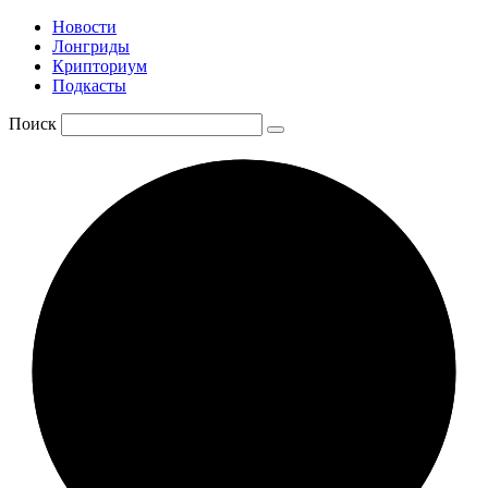
Новости
Лонгриды
Крипториум
Подкасты
Поиск