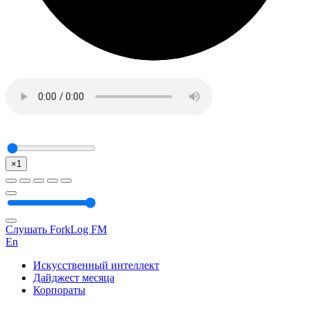
×1
Слушать ForkLog FM
En
Искусственный интеллект
Дайджест месяца
Корпораты