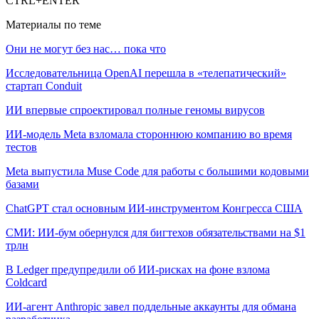
CTRL+ENTER
Материалы по теме
Они не могут без нас… пока что
Исследовательница OpenAI перешла в «телепатический»
стартап Conduit
ИИ впервые спроектировал полные геномы вирусов
ИИ-модель Meta взломала стороннюю компанию во время
тестов
Meta выпустила Muse Code для работы с большими кодовыми
базами
ChatGPT стал основным ИИ-инструментом Конгресса США
СМИ: ИИ-бум обернулся для бигтехов обязательствами на $1
трлн
В Ledger предупредили об ИИ-рисках на фоне взлома
Coldcard
ИИ-агент Anthropic завел поддельные аккаунты для обмана