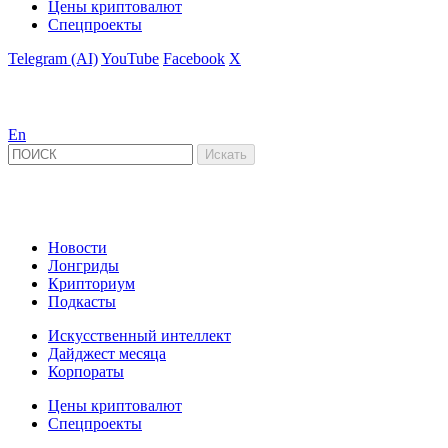
Цены криптовалют
Спецпроекты
Telegram (AI)
YouTube
Facebook
X
En
Новости
Лонгриды
Крипториум
Подкасты
Искусственный интеллект
Дайджест месяца
Корпораты
Цены криптовалют
Спецпроекты