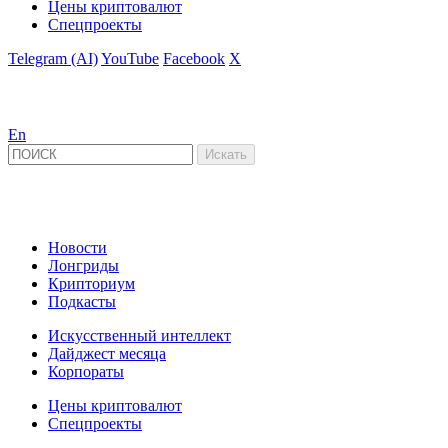
Цены криптовалют
Спецпроекты
Telegram (AI)
YouTube
Facebook
X
En
Новости
Лонгриды
Крипториум
Подкасты
Искусственный интеллект
Дайджест месяца
Корпораты
Цены криптовалют
Спецпроекты