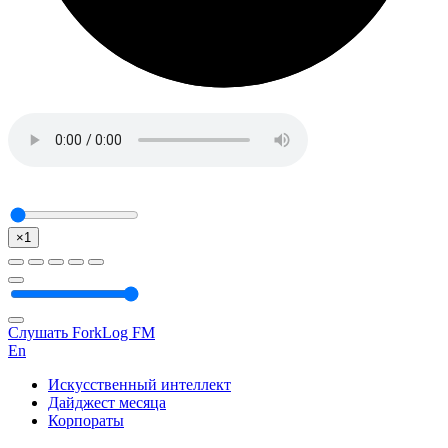
×1
Слушать ForkLog FM
En
Искусственный интеллект
Дайджест месяца
Корпораты