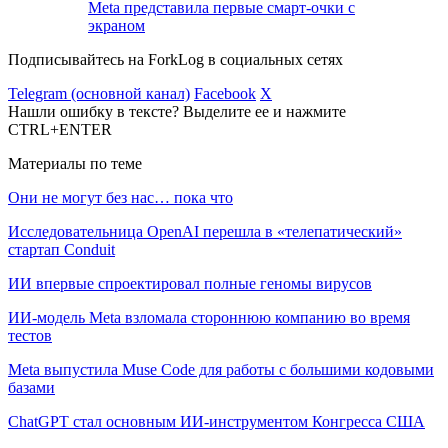
Meta представила первые смарт-очки с
экраном
Подписывайтесь на ForkLog в социальных сетях
Telegram (основной канал)
Facebook
X
Нашли ошибку в тексте? Выделите ее и нажмите
CTRL+ENTER
Материалы по теме
Они не могут без нас… пока что
Исследовательница OpenAI перешла в «телепатический»
стартап Conduit
ИИ впервые спроектировал полные геномы вирусов
ИИ-модель Meta взломала стороннюю компанию во время
тестов
Meta выпустила Muse Code для работы с большими кодовыми
базами
ChatGPT стал основным ИИ-инструментом Конгресса США