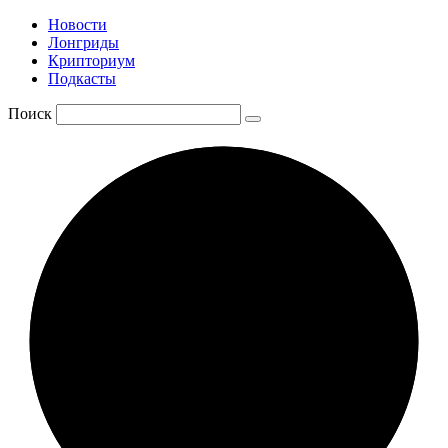
Новости
Лонгриды
Крипториум
Подкасты
Поиск