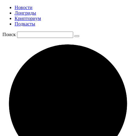
Новости
Лонгриды
Крипториум
Подкасты
Поиск