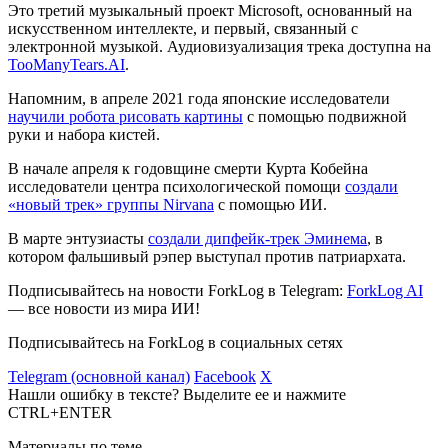
Это третий музыкальный проект Microsoft, основанный на
искусственном интеллекте, и первый, связанный с
электронной музыкой. Аудиовизуализация трека доступна на
TooManyTears.AI
.
Напомним, в апреле 2021 года японские исследователи
научили робота рисовать картины
с помощью подвижной
руки и набора кистей.
В начале апреля к годовщине смерти Курта Кобейна
исследователи центра психологической помощи
создали
«новый трек» группы Nirvana
с помощью ИИ.
В марте энтузиасты
создали дипфейк-трек Эминема
, в
котором фальшивый рэпер выступал против патриархата.
Подписывайтесь на новости ForkLog в Telegram:
ForkLog AI
— все новости из мира ИИ!
Подписывайтесь на ForkLog в социальных сетях
Telegram (основной канал)
Facebook
X
Нашли ошибку в тексте? Выделите ее и нажмите
CTRL+ENTER
Материалы по теме