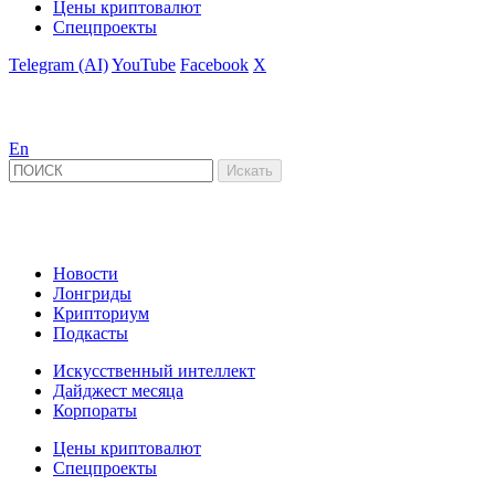
Цены криптовалют
Спецпроекты
Telegram (AI)
YouTube
Facebook
X
En
Новости
Лонгриды
Крипториум
Подкасты
Искусственный интеллект
Дайджест месяца
Корпораты
Цены криптовалют
Спецпроекты