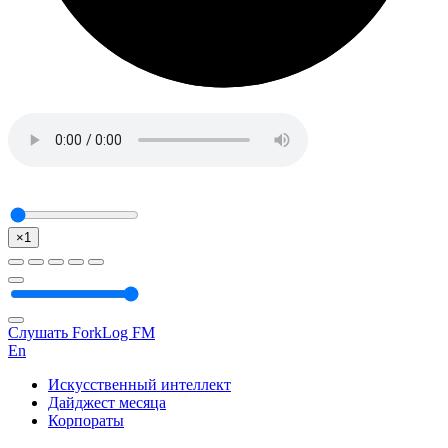
×1
Слушать ForkLog FM
En
Искусственный интеллект
Дайджест месяца
Корпораты