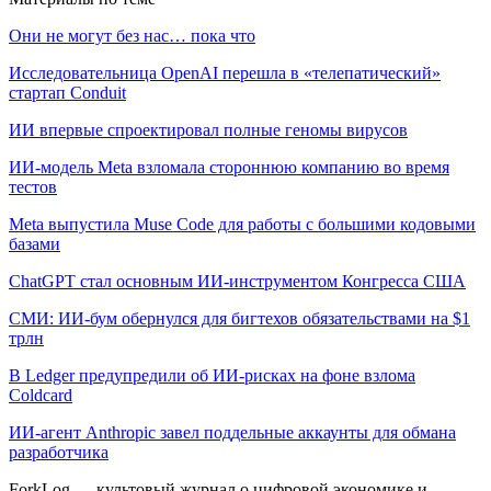
Они не могут без нас… пока что
Исследовательница OpenAI перешла в «телепатический»
стартап Conduit
ИИ впервые спроектировал полные геномы вирусов
ИИ-модель Meta взломала стороннюю компанию во время
тестов
Meta выпустила Muse Code для работы с большими кодовыми
базами
ChatGPT стал основным ИИ-инструментом Конгресса США
СМИ: ИИ-бум обернулся для бигтехов обязательствами на $1
трлн
В Ledger предупредили об ИИ-рисках на фоне взлома
Coldcard
ИИ-агент Anthropic завел поддельные аккаунты для обмана
разработчика
ForkLog — культовый журнал о цифровой экономике и