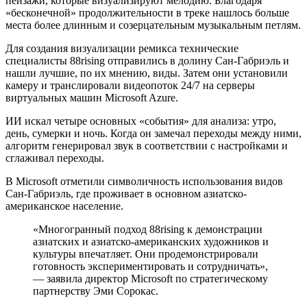
пейзажи, которые визуализируют мелодию. Благодаря
«бесконечной» продолжительности в треке нашлось больше
места более длинным и созерцательным музыкальным петлям.
Для создания визуализации ремикса технические
специалисты 88rising отправились в долину
Сан-Габриэль
и
нашли лучшие, по их мнению, виды. Затем они установили
камеру и транслировали видеопоток 24/7 на серверы
виртуальных машин Microsoft Azure.
ИИ искал четыре основных «события» для анализа: утро,
день, сумерки и ночь. Когда он замечал переходы между ними,
алгоритм генерировал звук в соответствии с настройками и
сглаживал переходы.
В Microsoft отметили символичность использования видов
Сан-Габриэль, где проживает в основном азиатско-
американское население.
«Многогранный подход 88rising к демонстрации
азиатских и азиатско-американских художников и
культуры впечатляет. Они продемонстрировали
готовность экспериментировать и сотрудничать»,
— заявила директор Microsoft по стратегическому
партнерству Эми Сорокас.