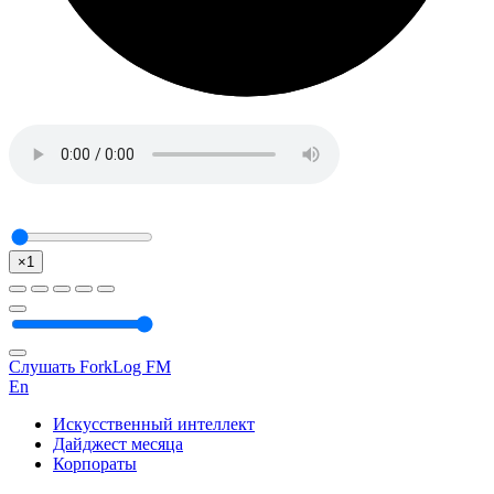
×1
Слушать ForkLog FM
En
Искусственный интеллект
Дайджест месяца
Корпораты