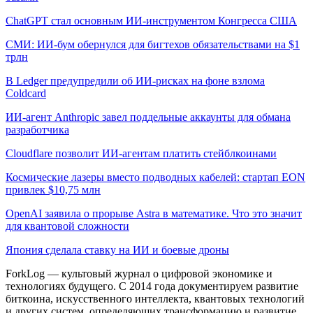
ChatGPT стал основным ИИ-инструментом Конгресса США
СМИ: ИИ-бум обернулся для бигтехов обязательствами на $1
трлн
В Ledger предупредили об ИИ-рисках на фоне взлома
Coldcard
ИИ-агент Anthropic завел поддельные аккаунты для обмана
разработчика
Cloudflare позволит ИИ-агентам платить стейблкоинами
Космические лазеры вместо подводных кабелей: стартап EON
привлек $10,75 млн
OpenAI заявила о прорыве Astra в математике. Что это значит
для квантовой сложности
Япония сделала ставку на ИИ и боевые дроны
ForkLog — культовый журнал о цифровой экономике и
технологиях будущего. С 2014 года документируем развитие
биткоина, искусственного интеллекта, квантовых технологий
и других систем, определяющих трансформацию и развитие