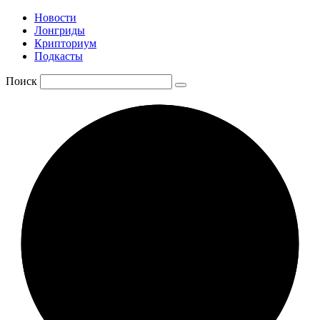
Новости
Лонгриды
Крипториум
Подкасты
Поиск