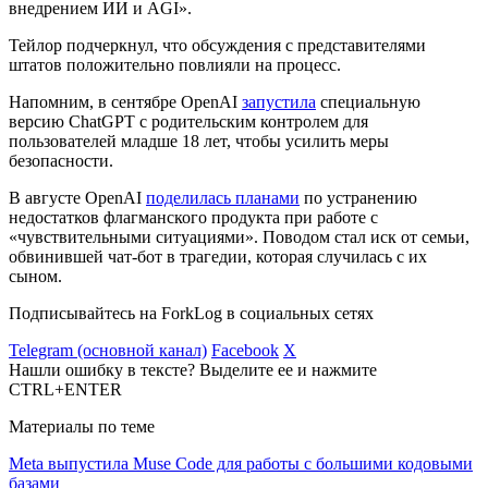
внедрением ИИ и AGI».
Тейлор подчеркнул, что обсуждения с представителями
штатов положительно повлияли на процесс.
Напомним, в сентябре OpenAI
запустила
специальную
версию ChatGPT с родительским контролем для
пользователей младше 18 лет, чтобы усилить меры
безопасности.
В августе OpenAI
поделилась планами
по устранению
недостатков флагманского продукта при работе с
«чувствительными ситуациями». Поводом стал иск от семьи,
обвинившей чат-бот в трагедии, которая случилась с их
сыном.
Подписывайтесь на ForkLog в социальных сетях
Telegram (основной канал)
Facebook
X
Нашли ошибку в тексте? Выделите ее и нажмите
CTRL+ENTER
Материалы по теме
Meta выпустила Muse Code для работы с большими кодовыми
базами