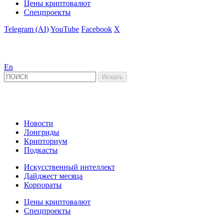
Цены криптовалют
Спецпроекты
Telegram (AI)
YouTube
Facebook
X
En
Новости
Лонгриды
Крипториум
Подкасты
Искусственный интеллект
Дайджест месяца
Корпораты
Цены криптовалют
Спецпроекты