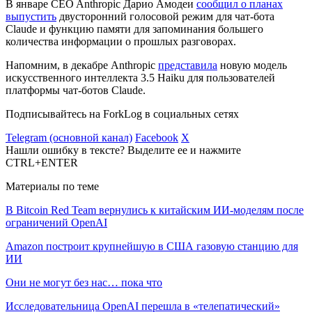
В январе CEO Anthropic Дарио Амодеи
сообщил о планах
выпустить
двусторонний голосовой режим для чат-бота
Claude и функцию памяти для запоминания большего
количества информации о прошлых разговорах.
Напомним, в декабре Anthropic
представила
новую модель
искусственного интеллекта 3.5 Haiku для пользователей
платформы чат-ботов Claude.
Подписывайтесь на ForkLog в социальных сетях
Telegram (основной канал)
Facebook
X
Нашли ошибку в тексте? Выделите ее и нажмите
CTRL+ENTER
Материалы по теме
В Bitcoin Red Team вернулись к китайским ИИ-моделям после
ограничений OpenAI
Amazon построит крупнейшую в США газовую станцию для
ИИ
Они не могут без нас… пока что
Исследовательница OpenAI перешла в «телепатический»