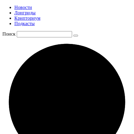
Новости
Лонгриды
Крипториум
Подкасты
Поиск