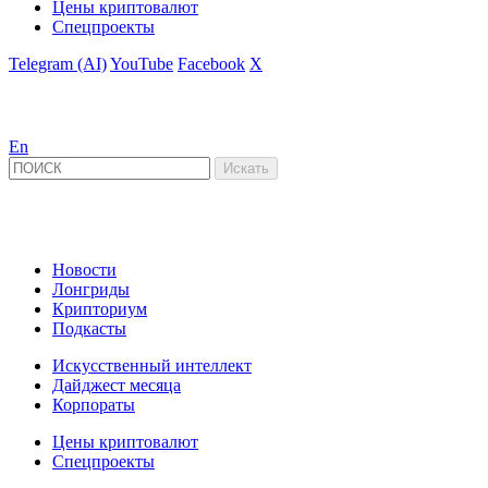
Цены криптовалют
Спецпроекты
Telegram (AI)
YouTube
Facebook
X
En
Новости
Лонгриды
Крипториум
Подкасты
Искусственный интеллект
Дайджест месяца
Корпораты
Цены криптовалют
Спецпроекты