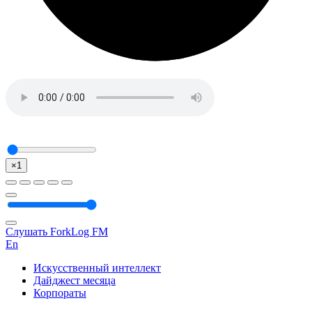
×1
Слушать ForkLog FM
En
Искусственный интеллект
Дайджест месяца
Корпораты