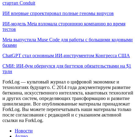
стартап Conduit
ИИ впервые спроектировал полные геномы вирусов
ИИ-модель Meta взломала стороннюю компанию во время
тестов
Meta выпустила Muse Code для работы с большими кодовыми
базами
ChatGPT стал основным ИИ-инструментом Конгресса США
СМИ: ИИ-бум обернулся для бигтехов обязательствами на $1
трлн
ForkLog — культовый журнал о цифровой экономике и
технологиях будущего. С 2014 года документируем развитие
биткоина, искусственного интеллекта, квантовых технологий
и других систем, определяющих трансформацию и развитие
цивилизации.
Все опубликованные материалы принадлежат
ForkLog. Вы можете перепечатывать наши материалы только
после согласования с редакцией и с указанием активной
ссылки на ForkLog.
Новости
Аудио