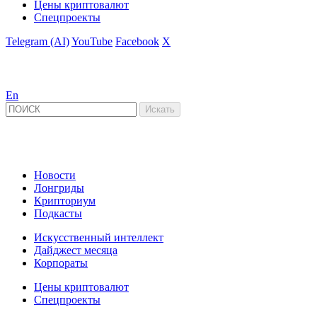
Цены криптовалют
Спецпроекты
Telegram (AI)
YouTube
Facebook
X
En
Новости
Лонгриды
Крипториум
Подкасты
Искусственный интеллект
Дайджест месяца
Корпораты
Цены криптовалют
Спецпроекты