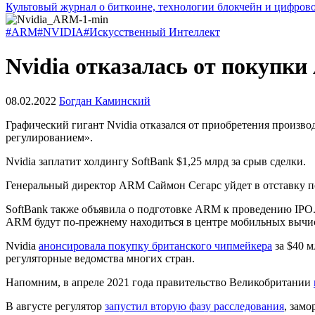
Культовый журнал о биткоине, технологии блокчейн и цифров
#ARM
#NVIDIA
#Искусственный Интеллект
Nvidia отказалась от покупки
08.02.2022
Богдан Каминский
Графический гигант Nvidia отказался от приобретения произв
регулированием».
Nvidia заплатит холдингу SoftBank $1,25 млрд за срыв сделки.
Генеральный директор ARM Саймон Сегарс уйдет в отставку пос
SoftBank также объявила о подготовке ARM к проведению
IPO
ARM будут по-прежнему находиться в центре мобильных вычис
Nvidia
анонсировала покупку британского чипмейкера
за $40 м
регуляторные ведомства многих стран.
Напомним, в апреле 2021 года правительство Великобритании
В августе регулятор
запустил вторую фазу расследования
, зам