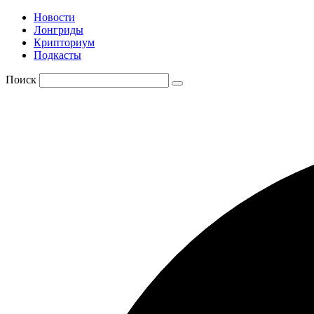
Новости
Лонгриды
Крипториум
Подкасты
Поиск