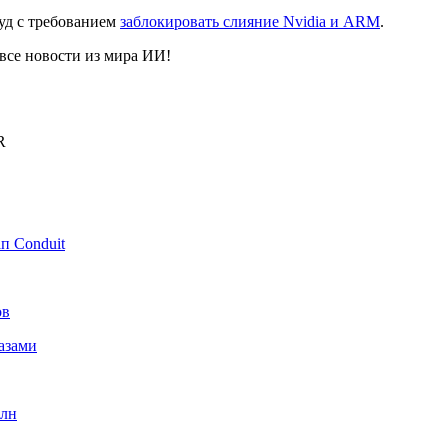
уд с требованием
заблокировать слияние Nvidia и ARM
.
се новости из мира ИИ!
R
п Conduit
ов
азами
рлн