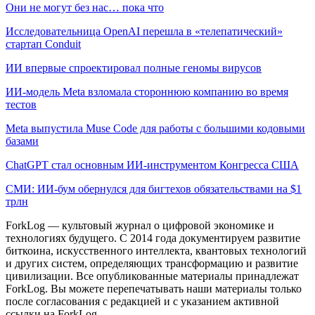
Они не могут без нас… пока что
Исследовательница OpenAI перешла в «телепатический»
стартап Conduit
ИИ впервые спроектировал полные геномы вирусов
ИИ-модель Meta взломала стороннюю компанию во время
тестов
Meta выпустила Muse Code для работы с большими кодовыми
базами
ChatGPT стал основным ИИ-инструментом Конгресса США
СМИ: ИИ-бум обернулся для бигтехов обязательствами на $1
трлн
ForkLog — культовый журнал о цифровой экономике и
технологиях будущего. С 2014 года документируем развитие
биткоина, искусственного интеллекта, квантовых технологий
и других систем, определяющих трансформацию и развитие
цивилизации.
Все опубликованные материалы принадлежат
ForkLog. Вы можете перепечатывать наши материалы только
после согласования с редакцией и с указанием активной
ссылки на ForkLog.