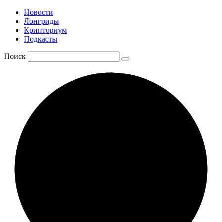
Новости
Лонгриды
Крипториум
Подкасты
Поиск