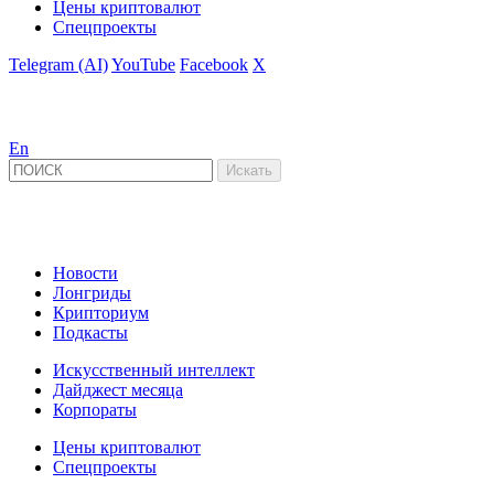
Цены криптовалют
Спецпроекты
Telegram (AI)
YouTube
Facebook
X
En
Новости
Лонгриды
Крипториум
Подкасты
Искусственный интеллект
Дайджест месяца
Корпораты
Цены криптовалют
Спецпроекты