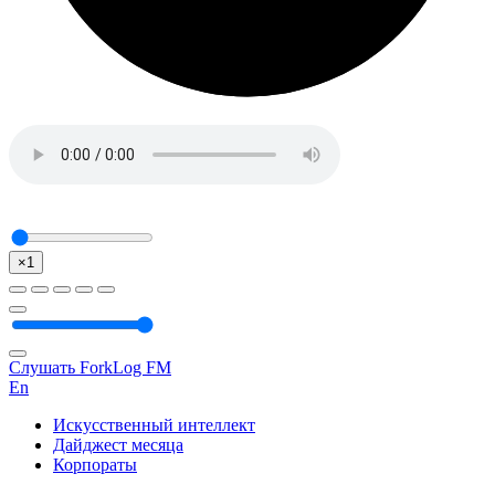
×1
Слушать ForkLog FM
En
Искусственный интеллект
Дайджест месяца
Корпораты