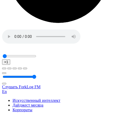
×1
Слушать ForkLog FM
En
Искусственный интеллект
Дайджест месяца
Корпораты