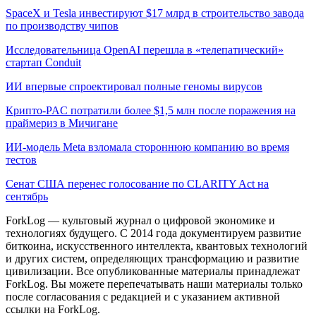
SpaceX и Tesla инвестируют $17 млрд в строительство завода
по производству чипов
Исследовательница OpenAI перешла в «телепатический»
стартап Conduit
ИИ впервые спроектировал полные геномы вирусов
Крипто-PAC потратили более $1,5 млн после поражения на
праймериз в Мичигане
ИИ-модель Meta взломала стороннюю компанию во время
тестов
Сенат США перенес голосование по CLARITY Act на
сентябрь
ForkLog — культовый журнал о цифровой экономике и
технологиях будущего. С 2014 года документируем развитие
биткоина, искусственного интеллекта, квантовых технологий
и других систем, определяющих трансформацию и развитие
цивилизации.
Все опубликованные материалы принадлежат
ForkLog. Вы можете перепечатывать наши материалы только
после согласования с редакцией и с указанием активной
ссылки на ForkLog.