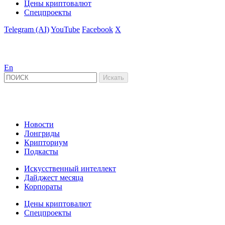
Цены криптовалют
Спецпроекты
Telegram (AI)
YouTube
Facebook
X
En
Новости
Лонгриды
Крипториум
Подкасты
Искусственный интеллект
Дайджест месяца
Корпораты
Цены криптовалют
Спецпроекты