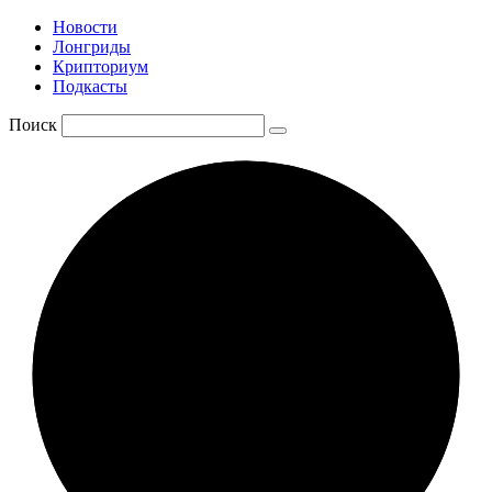
Новости
Лонгриды
Крипториум
Подкасты
Поиск