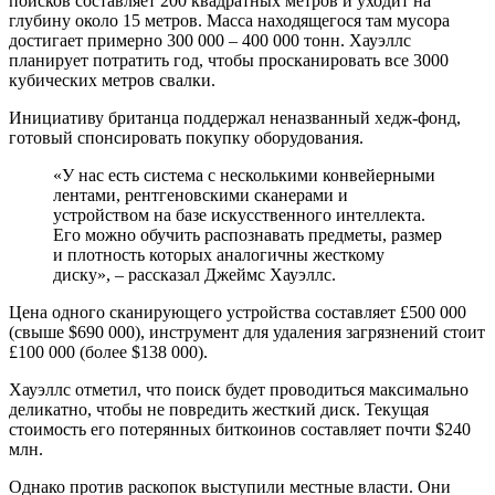
поисков составляет 200 квадратных метров и уходит на
глубину около 15 метров. Масса находящегося там мусора
достигает примерно 300 000 – 400 000 тонн. Хауэллс
планирует потратить год, чтобы просканировать все 3000
кубических метров свалки.
Инициативу британца поддержал неназванный хедж-фонд,
готовый спонсировать покупку оборудования.
«У нас есть система с несколькими конвейерными
лентами, рентгеновскими сканерами и
устройством на базе искусственного интеллекта.
Его можно обучить распознавать предметы, размер
и плотность которых аналогичны жесткому
диску», – рассказал Джеймс Хауэллс.
Цена одного сканирующего устройства составляет £500 000
(свыше $690 000), инструмент для удаления загрязнений стоит
£100 000 (более $138 000).
Хауэллс отметил, что поиск будет проводиться максимально
деликатно, чтобы не повредить жесткий диск. Текущая
стоимость его потерянных биткоинов составляет почти $240
млн.
Однако против раскопок выступили местные власти. Они