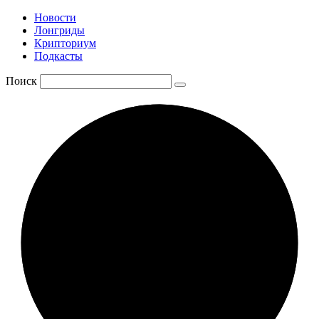
Новости
Лонгриды
Крипториум
Подкасты
Поиск