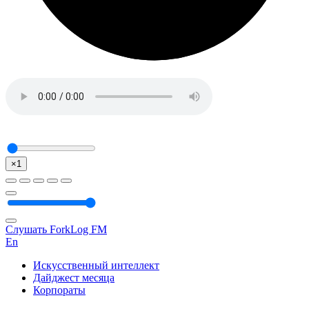
×1
Слушать ForkLog FM
En
Искусственный интеллект
Дайджест месяца
Корпораты