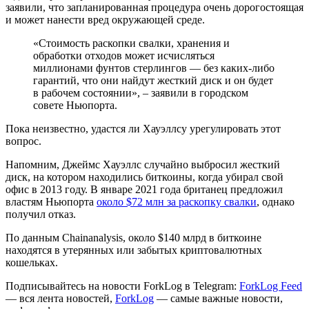
заявили, что запланированная процедура очень дорогостоящая
и может нанести вред окружающей среде.
«Стоимость раскопки свалки, хранения и
обработки отходов может исчисляться
миллионами фунтов стерлингов — без каких-либо
гарантий, что они найдут жесткий диск и он будет
в рабочем состоянии», – заявили в городском
совете Ньюпорта.
Пока неизвестно, удастся ли Хауэллсу урегулировать этот
вопрос.
Напомним, Джеймс Хауэллс случайно выбросил жесткий
диск, на котором находились биткоины, когда убирал свой
офис в 2013 году. В январе 2021 года британец предложил
властям Ньюпорта
около $72 млн за раскопку свалки
, однако
получил отказ.
По данным Chainanalysis, около $140 млрд в биткоине
находятся в утерянных или забытых криптовалютных
кошельках.
Подписывайтесь на новости ForkLog в Telegram:
ForkLog Feed
— вся лента новостей,
ForkLog
— самые важные новости,