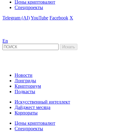
Цены криптовалют
Спецпроекты
Telegram (AI)
YouTube
Facebook
X
En
Новости
Лонгриды
Крипториум
Подкасты
Искусственный интеллект
Дайджест месяца
Корпораты
Цены криптовалют
Спецпроекты