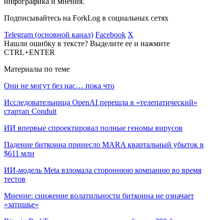
инфографика и мнения.
Подписывайтесь на ForkLog в социальных сетях
Telegram (основной канал)
Facebook
X
Нашли ошибку в тексте? Выделите ее и нажмите
CTRL+ENTER
Материалы по теме
Они не могут без нас… пока что
Исследовательница OpenAI перешла в «телепатический»
стартап Conduit
ИИ впервые спроектировал полные геномы вирусов
Падение биткоина принесло MARA квартальный убыток в
$611 млн
ИИ-модель Meta взломала стороннюю компанию во время
тестов
Мнение: снижение волатильности биткоина не означает
«затишье»