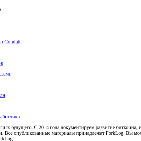
R
п Conduit
ов
азами
рлн
работчика
иях будущего. С 2014 года документируем развитие биткоина, 
и.
Все опубликованные материалы принадлежат ForkLog. Вы мож
rkLog.