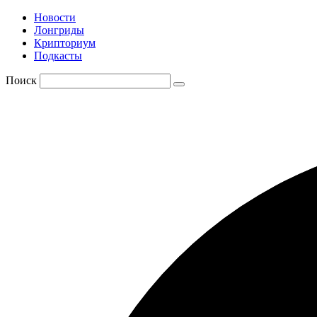
Новости
Лонгриды
Крипториум
Подкасты
Поиск