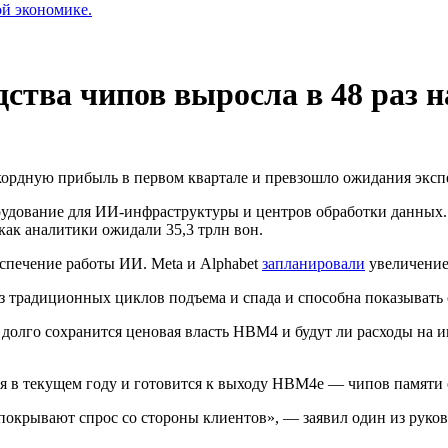
ой экономике.
ства чипов выросла в 48 раз 
ордную прибыль в первом квартале и превзошло ожидания эксп
орудование для ИИ-инфраструктуры и центров обработки данны
 как аналитики ожидали 35,3 трлн вон.
спечение работы ИИ. Meta и Alphabet
запланировали
увеличение
з традиционных циклов подъема и спада и способна показывать 
долго сохранится ценовая власть
HBM4
и будут ли расходы на 
я в текущем году и готовится к выходу HBM4e — чипов памяти
 покрывают спрос со стороны клиентов», — заявил один из руко