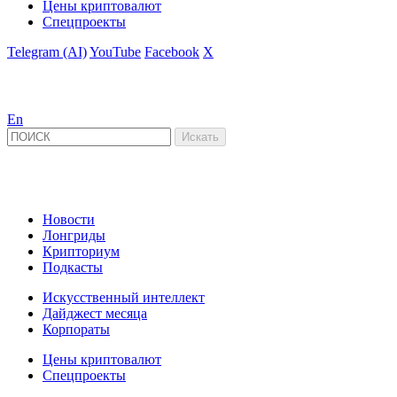
Цены криптовалют
Спецпроекты
Telegram (AI)
YouTube
Facebook
X
En
Новости
Лонгриды
Крипториум
Подкасты
Искусственный интеллект
Дайджест месяца
Корпораты
Цены криптовалют
Спецпроекты