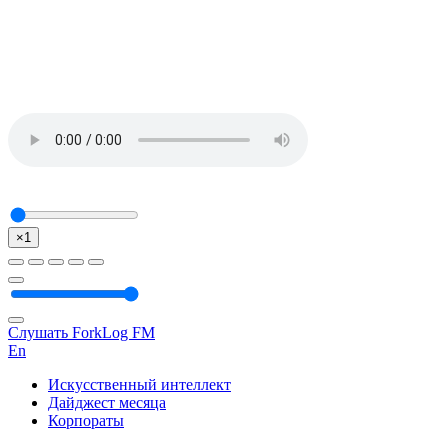
×1
Слушать ForkLog FM
En
Искусственный интеллект
Дайджест месяца
Корпораты