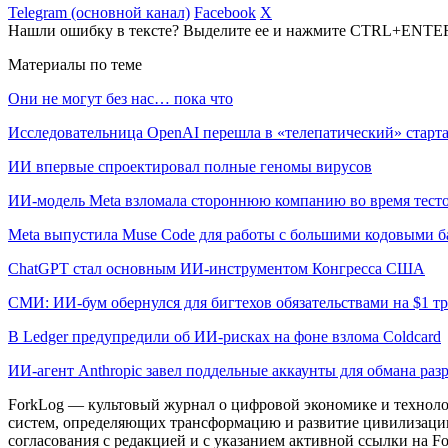
Telegram (основной канал)
Facebook
X
Нашли ошибку в тексте? Выделите ее и нажмите CTRL+ENTE
Материалы по теме
Они не могут без нас… пока что
Исследовательница OpenAI перешла в «телепатический» старта
ИИ впервые спроектировал полные геномы вирусов
ИИ-модель Meta взломала стороннюю компанию во время тест
Meta выпустила Muse Code для работы с большими кодовыми б
ChatGPT стал основным ИИ-инструментом Конгресса США
СМИ: ИИ-бум обернулся для бигтехов обязательствами на $1 т
В Ledger предупредили об ИИ-рисках на фоне взлома Coldcard
ИИ-агент Anthropic завел поддельные аккаунты для обмана раз
ForkLog — культовый журнал о цифровой экономике и технолог
систем, определяющих трансформацию и развитие цивилизаци
согласования с редакцией и с указанием активной ссылки на Fo