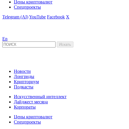
Цены криптовалют
Спецпроекты
Telegram (AI)
YouTube
Facebook
X
En
Новости
Лонгриды
Крипториум
Подкасты
Искусственный интеллект
Дайджест месяца
Корпораты
Цены криптовалют
Спецпроекты