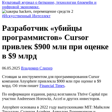
Культовый журнал о биткоине, технологии блокчейн и
цифровой экономике.
#Искусственный Интеллект
Разработчик «убийцы
программистов» Cursor
привлек $900 млн при оценке
в $9 млрд
06.05.2025
Владимир Слипер
Стоящая за инструментом для программирования Cursor
компания Anysphere привлекла $900 млн при оценке в $9
млрд. Об этом пишет
Financial Times
.
По информации издания, раунд возглавила Thrive Capital при
участии Andreessen Horowitz, Accel и других инвесторов.
Anysphere основана в 2022 году выпускниками
MIT
: Майклом
Труэллом, Сулехом Асифом, Арвидом Луннемарком и