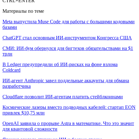
CTRL+ENTER
Материалы по теме
Meta выпустила Muse Code для работы с большими кодовыми
базами
ChatGPT стал основным ИИ-инструментом Конгресса США
СМИ: ИИ-бум обернулся для бигтехов обязательствами на $1
трлн
В Ledger предупредили об ИИ-рисках на фоне взлома
Coldcard
ИИ-агент Anthropic завел поддельные аккаунты для обмана
разработчика
Cloudflare позволит ИИ-агентам платить стейблкоинами
Космические лазеры вместо подводных кабелей: стартап EON
привлек $10,75 млн
OpenAI заявила о прорыве Astra в математике. Что это значит
для квантовой сложности