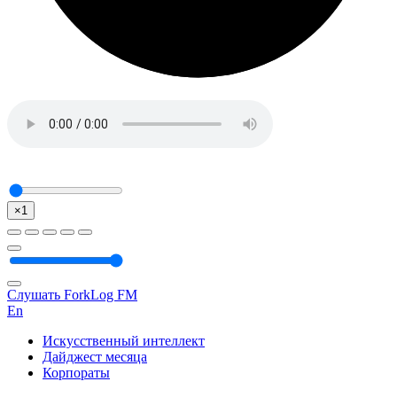
×1
Слушать ForkLog FM
En
Искусственный интеллект
Дайджест месяца
Корпораты