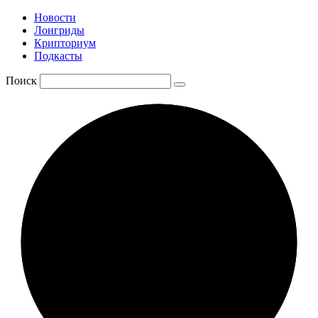
Новости
Лонгриды
Крипториум
Подкасты
Поиск