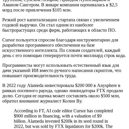
Аманом Сангером. В январе компания оценивалась в $2,5
млрд после привлечения $105 млн.
Резкий рост капитализации стартапа связан с увеличением
годовой выручки. Он стал одним из наиболее
быстрорастущих среди фирм, работающих в области ПО.
Cursor пользуется спросом благодаря инструментарию для
разработки программного обеспечения на базе
искусственного интеллекта. По словам создателей, каждый
день с его помощью генерируется почти миллиард строк кода.
Программисты могут использовать естественный язык для
дачи указаний ИИ вместо ручного написания скриптов, что
повышает производительность труда.
В 2022 году Alameda инвестировала $200 000 в Anysphere в
рамках посевного раунда, однако ликвидаторы FTX продали
долю. Сегодня ее оценка может составлять около $500 млн,
обратил внимание журналист Колин Ву.
According to FT, AI code editor Cursor has completed
$900 million in financing, with a valuation of $9
billion. Alameda invested $200k in its seed round in
2022, but was sold by FTX liquidators for $200k. The