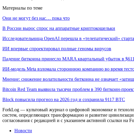
Материалы по теме
Они не могут без нас… пока что
В России вырос спрос на аппаратные криптокошельки
Исследовательница OpenAI перешла в «телепатический» старта
ИИ впервые спроектировал полные геномы вирусов
Падение биткоина принесло MARA квартальный убыток в $61
ИИ-модель Meta взломала стороннюю компанию во время тест
Мнение: снижение волатильности биткоина не означает «затиш
Bitcoin Red Team выявила тысячи проблем в 390 биткоин-проек
Block повысила прогноз на 2026 год и сохранила 9117 BTC
ForkLog — культовый журнал о цифровой экономике и технолог
систем, определяющих трансформацию и развитие цивилизаци
согласования с редакцией и с указанием активной ссылки на Fo
Новости