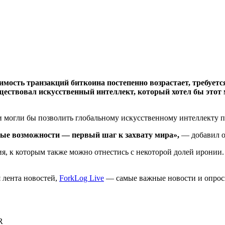
оимость транзакций биткоина постепенно возрастает, требуе
ествовал искусственный интеллект, который хотел бы этот ми
могли бы позволить глобальному искусственному интеллекту по
ые возможности — первый шаг к захвату мира»,
— добавил о
я, к которым также можно отнестись с некоторой долей иронии.
 лента новостей,
ForkLog Live
— самые важные новости и опрос
R