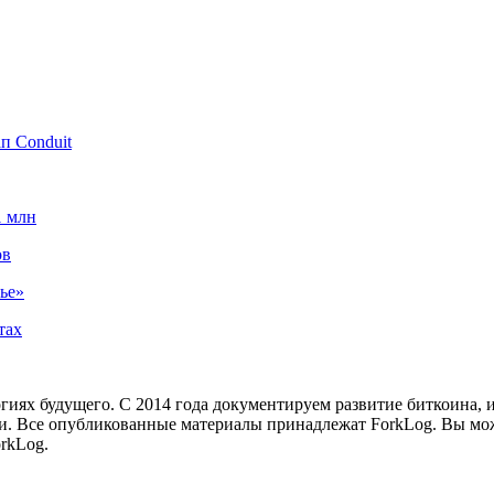
п Conduit
1 млн
ов
ье»
тах
иях будущего. С 2014 года документируем развитие биткоина, 
и.
Все опубликованные материалы принадлежат ForkLog. Вы мож
rkLog.