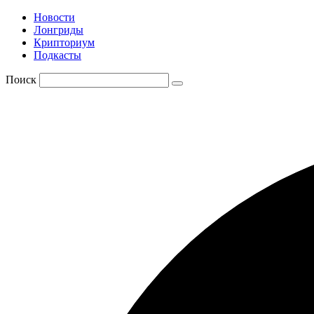
Новости
Лонгриды
Крипториум
Подкасты
Поиск