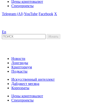
Цены криптовалют
Спецпроекты
Telegram (AI)
YouTube
Facebook
X
En
Новости
Лонгриды
Крипториум
Подкасты
Искусственный интеллект
Дайджест месяца
Корпораты
Цены криптовалют
Спецпроекты