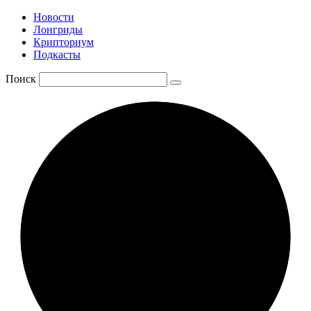
Новости
Лонгриды
Крипториум
Подкасты
Поиск