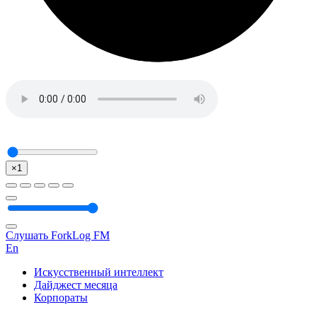
×1
Слушать ForkLog FM
En
Искусственный интеллект
Дайджест месяца
Корпораты