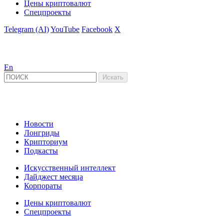
Цены криптовалют
Спецпроекты
Telegram (AI)
YouTube
Facebook
X
En
Новости
Лонгриды
Крипториум
Подкасты
Искусственный интеллект
Дайджест месяца
Корпораты
Цены криптовалют
Спецпроекты