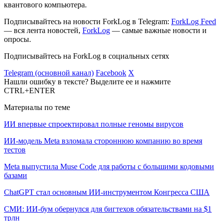
квантового компьютера.
Подписывайтесь на новости ForkLog в Telegram:
ForkLog Feed
— вся лента новостей,
ForkLog
— самые важные новости и
опросы.
Подписывайтесь на ForkLog в социальных сетях
Telegram (основной канал)
Facebook
X
Нашли ошибку в тексте? Выделите ее и нажмите
CTRL+ENTER
Материалы по теме
ИИ впервые спроектировал полные геномы вирусов
ИИ-модель Meta взломала стороннюю компанию во время
тестов
Meta выпустила Muse Code для работы с большими кодовыми
базами
ChatGPT стал основным ИИ-инструментом Конгресса США
СМИ: ИИ-бум обернулся для бигтехов обязательствами на $1
трлн