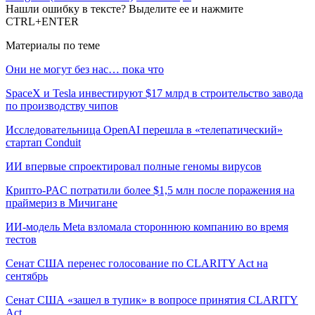
Нашли ошибку в тексте? Выделите ее и нажмите
CTRL+ENTER
Материалы по теме
Они не могут без нас… пока что
SpaceX и Tesla инвестируют $17 млрд в строительство завода
по производству чипов
Исследовательница OpenAI перешла в «телепатический»
стартап Conduit
ИИ впервые спроектировал полные геномы вирусов
Крипто-PAC потратили более $1,5 млн после поражения на
праймериз в Мичигане
ИИ-модель Meta взломала стороннюю компанию во время
тестов
Сенат США перенес голосование по CLARITY Act на
сентябрь
Сенат США «зашел в тупик» в вопросе принятия CLARITY
Act