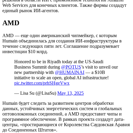
Web Services для конечных клиентов. Также фирмы создадут
единый рынок ИИ-агентов.
AMD
AMD — еще один американский чипмейкер, с которым
Humain объединилась для создания ИИ-инфраструктуры в
течение следующих пяти лет. Соглашение подразумевает
инвестиции $10 млрд.
Honored to be in Riyadh today at the US-Saudi
Business Summit during
@POTUS
’s visit to unveil our
new partnership with
@HUMAINAI
— a $10B
initiative to scale an open, global AI infrastructure!
pic.twitter.com/prhSHgeVwx
— Lisa Su (@LisaSu)
May 13, 2025
Humain будет следить за развитием центров обработки
данных, устойчивых энергетических систем и глобальных
оптоволоконных соединений, а AMD предоставит чипы и
программное обеспечение. В рамках проекта создадут дата-
центры, «простирающиеся от Королевства Саудовская Аравия
до Соединенных Штатов».