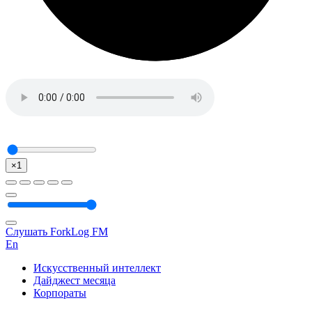
×1
Слушать ForkLog FM
En
Искусственный интеллект
Дайджест месяца
Корпораты