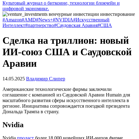
Культовый журнал о биткоине, технологии блокчейн и
цифровой экономике.
#Amazon
#AMD
#News+
#NVIDIA
#Искусственный
Интеллект
#партнерство
#Саудовская Аравия
#США
Сделка на триллион: новый
ИИ-союз США и Саудовской
Аравии
14.05.2025
Владимир Слипер
Американские технологические фирмы заключили
соглашение с компанией из Саудовской Аравии Humain для
масштабного развития сферы искусственного интеллекта в
регионе. Инициатива сопровождается поездкой президента
Дональда Трампа в страну.
Nvidia
Nvidia
продаст
более 18 000 новейших ИИ-чипов фирме