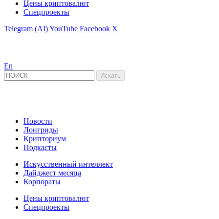
Цены криптовалют
Спецпроекты
Telegram (AI)
YouTube
Facebook
X
En
Новости
Лонгриды
Крипториум
Подкасты
Искусственный интеллект
Дайджест месяца
Корпораты
Цены криптовалют
Спецпроекты