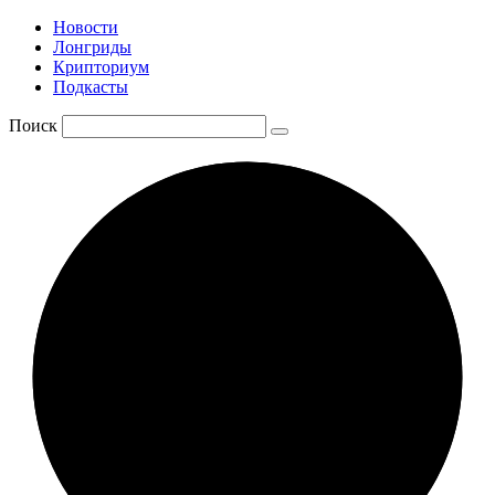
Новости
Лонгриды
Крипториум
Подкасты
Поиск