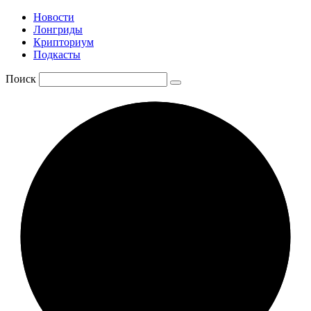
Новости
Лонгриды
Крипториум
Подкасты
Поиск