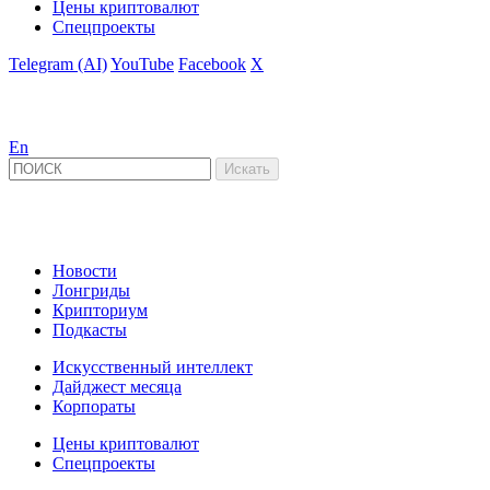
Цены криптовалют
Спецпроекты
Telegram (AI)
YouTube
Facebook
X
En
Новости
Лонгриды
Крипториум
Подкасты
Искусственный интеллект
Дайджест месяца
Корпораты
Цены криптовалют
Спецпроекты