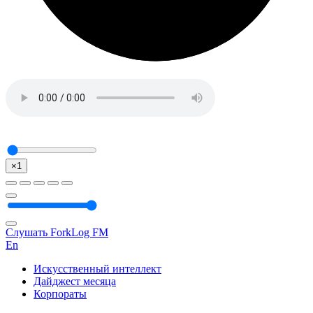
×1
Слушать ForkLog FM
En
Искусственный интеллект
Дайджест месяца
Корпораты