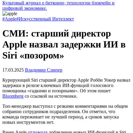
Культовый журнал о биткоине, технологии блокчейн и
цифровой экономике.
#Apple
#Искусственный Интеллект
СМИ: старший директор
Apple назвал задержки ИИ в
Siri «позором»
17.03.2025
Владимир Слипер
Курирующий Siri старший директор Apple Робби Уокер назвал
задержки в релизе ключевых ИИ-функций голосового
помощника «гадкими и позорными». Об этом пишет
Bloomberg
со ссылкой на источники.
Топ-менеджер выступил с резкими комментариями на общем
собрании сотрудников подразделения. Он отметил, что
команда переживает не лучший период, а сроков запуска
новых инструментов нет.
Ранее Apple
отложила
добавление новых ИИ-функций в Siri