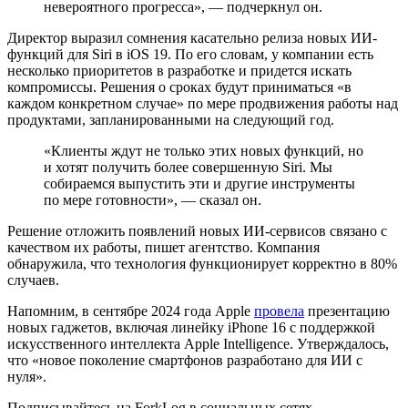
невероятного прогресса», — подчеркнул он.
Директор выразил сомнения касательно релиза новых ИИ-
функций для Siri в iOS 19. По его словам, у компании есть
несколько приоритетов в разработке и придется искать
компромиссы. Решения о сроках будут приниматься «в
каждом конкретном случае» по мере продвижения работы над
продуктами, запланированными на следующий год.
«Клиенты ждут не только этих новых функций, но
и хотят получить более совершенную Siri. Мы
собираемся выпустить эти и другие инструменты
по мере готовности», — сказал он.
Решение отложить появлений новых ИИ-сервисов связано с
качеством их работы, пишет агентство. Компания
обнаружила, что технология функционирует корректно в 80%
случаев.
Напомним, в сентябре 2024 года Apple
провела
презентацию
новых гаджетов, включая линейку iPhone 16 с поддержкой
искусственного интеллекта Apple Intelligence. Утверждалось,
что «новое поколение смартфонов разработано для ИИ с
нуля».
Подписывайтесь на ForkLog в социальных сетях