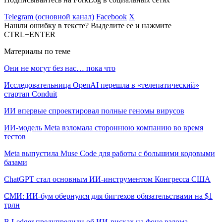
Telegram (основной канал)
Facebook
X
Нашли ошибку в тексте? Выделите ее и нажмите
CTRL+ENTER
Материалы по теме
Они не могут без нас… пока что
Исследовательница OpenAI перешла в «телепатический»
стартап Conduit
ИИ впервые спроектировал полные геномы вирусов
ИИ-модель Meta взломала стороннюю компанию во время
тестов
Meta выпустила Muse Code для работы с большими кодовыми
базами
ChatGPT стал основным ИИ-инструментом Конгресса США
СМИ: ИИ-бум обернулся для бигтехов обязательствами на $1
трлн
В Ledger предупредили об ИИ-рисках на фоне взлома