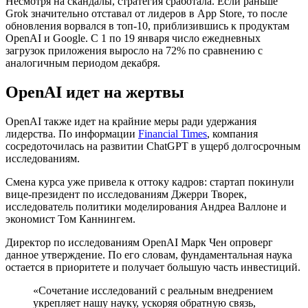
Несмотря на скандалы, стратегия сработала. Если раньше
Grok значительно отставал от лидеров в App Store, то после
обновления ворвался в топ-10, приблизившись к продуктам
OpenAI и Google. С 1 по 19 января число ежедневных
загрузок приложения выросло на 72% по сравнению с
аналогичным периодом декабря.
OpenAI идет на жертвы
OpenAI также идет на крайние меры ради удержания
лидерства. По информации
Financial Times
, компания
сосредоточилась на развитии ChatGPT в ущерб долгосрочным
исследованиям.
Смена курса уже привела к оттоку кадров: стартап покинули
вице-президент по исследованиям Джерри Творек,
исследователь политики моделирования Андреа Валлоне и
экономист Том Каннингем.
Директор по исследованиям OpenAI Марк Чен опроверг
данное утверждение. По его словам, фундаментальная наука
остается в приоритете и получает большую часть инвестиций.
«Сочетание исследований с реальным внедрением
укрепляет нашу науку, ускоряя обратную связь,