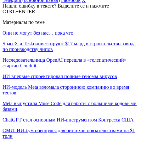
Telegram (основной канал)
Facebook
X
Нашли ошибку в тексте? Выделите ее и нажмите
CTRL+ENTER
Материалы по теме
Они не могут без нас… пока что
SpaceX и Tesla инвестируют $17 млрд в строительство завода
по производству чипов
Исследовательница OpenAI перешла в «телепатический»
стартап Conduit
ИИ впервые спроектировал полные геномы вирусов
ИИ-модель Meta взломала стороннюю компанию во время
тестов
Meta выпустила Muse Code для работы с большими кодовыми
базами
ChatGPT стал основным ИИ-инструментом Конгресса США
СМИ: ИИ-бум обернулся для бигтехов обязательствами на $1
трлн