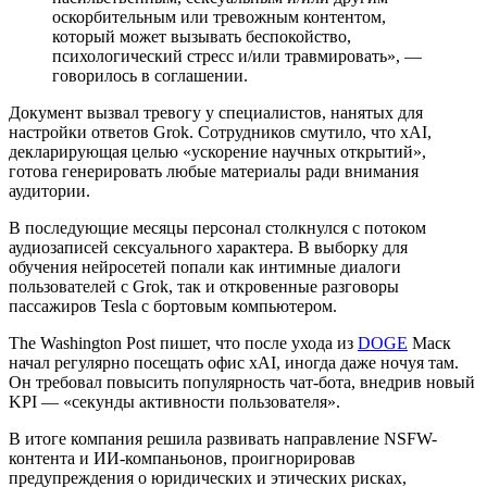
оскорбительным или тревожным контентом,
который может вызывать беспокойство,
психологический стресс и/или травмировать», —
говорилось в соглашении.
Документ вызвал тревогу у специалистов, нанятых для
настройки ответов Grok. Сотрудников смутило, что xAI,
декларирующая целью «ускорение научных открытий»,
готова генерировать любые материалы ради внимания
аудитории.
В последующие месяцы персонал столкнулся с потоком
аудиозаписей сексуального характера. В выборку для
обучения нейросетей попали как интимные диалоги
пользователей с Grok, так и откровенные разговоры
пассажиров Tesla с бортовым компьютером.
The Washington Post пишет, что после ухода из
DOGE
Маск
начал регулярно посещать офис xAI, иногда даже ночуя там.
Он требовал повысить популярность чат-бота, внедрив новый
KPI
— «секунды активности пользователя».
В итоге компания решила развивать направление
NSFW
-
контента и ИИ-компаньонов, проигнорировав
предупреждения о юридических и этических рисках,