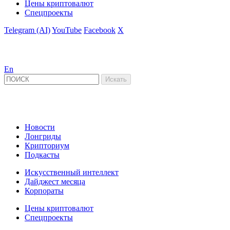
Цены криптовалют
Спецпроекты
Telegram (AI)
YouTube
Facebook
X
En
Новости
Лонгриды
Крипториум
Подкасты
Искусственный интеллект
Дайджест месяца
Корпораты
Цены криптовалют
Спецпроекты