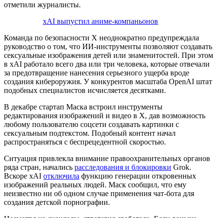
отметили журналисты.
xAI выпустил аниме-компаньонов
Команда по безопасности X неоднократно предупреждала
руководство о том, что ИИ-инструменты позволяют создавать
сексуальные изображения детей или знаменитостей. При этом
в xAI работало всего два или три человека, которые отвечали
за предотвращение нанесения серьезного ущерба вроде
создания кибероружия. У конкурентов масштаба OpenAI штат
подобных специалистов исчисляется десятками.
В декабре стартап Маска встроил инструменты
редактирования изображений и видео в X, дав возможность
любому пользователю соцсети создавать картинки с
сексуальным подтекстом. Подобный контент начал
распространяться с беспрецедентной скоростью.
Ситуация привлекла внимание правоохранительных органов
ряда стран, начались
расследования и блокировки
Grok.
Вскоре xAI
отключила
функцию генерации откровенных
изображений реальных людей. Маск сообщил, что ему
неизвестно ни об одном случае применения чат-бота для
создания детской порнографии.