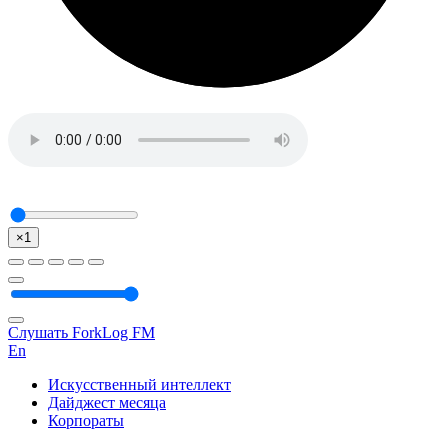
×1
Слушать ForkLog FM
En
Искусственный интеллект
Дайджест месяца
Корпораты