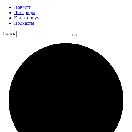
Новости
Лонгриды
Крипториум
Подкасты
Поиск