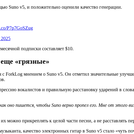
ью Suno v5, и положительно оценили качество генерации.
//t.co/P7p7GoSZug
 2025
месячной подписки составляет $10.
е еще «грязные»
 ForkLog мнением о Suno v5. Он отметил значительные улучшени
ов.
ессию вокалистов и правильную расстановку ударений в словах.
как оно пишется, чтобы Suno верно пропел его. Мне от этого виз
их можно прикреплять к целой части песни, а не расставлять пе
узыканта, качество электронных гитар в Suno v5 стало «чуть по