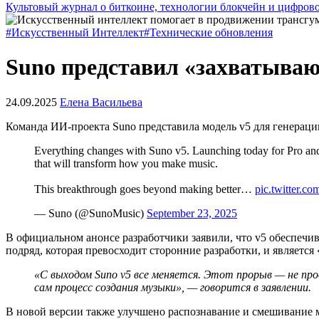
Культовый журнал о биткоине, технологии блокчейн и цифров
#Искусственный Интеллект
#Технические обновления
Suno представил «захватыва
24.09.2025
Елена Васильева
Команда ИИ-проекта Suno представила модель v5 для генерации
Everything changes with Suno v5. Launching today for Pro and P
that will transform how you make music.
This breakthrough goes beyond making better…
pic.twitter.
— Suno (@SunoMusic)
September 23, 2025
В официальном анонсе разработчики заявили, что v5 обеспечив
подряд, которая превосходит сторонние разработки, и является
«С выходом Suno v5 все меняется. Этот прорыв — не про
сам процесс создания музыки», — говорится в заявлении.
В новой версии также улучшено распознавание и смешивание