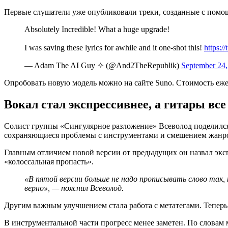
Первые слушатели уже опубликовали треки, созданные с помощ
Absolutely Incredible! What a huge upgrade!
I was saving these lyrics for awhile and it one-shot this!
https:
— Adam The AI Guy ✧ (@And2TheRepublik)
September 24,
Опробовать новую модель можно на сайте Suno. Стоимость еже
Вокал стал экспрессивнее, а гитары вс
Солист группы «Сингулярное разложение» Всеволод поделился с
сохраняющиеся проблемы с инструментами и смешением жанр
Главным отличием новой версии от предыдущих он назвал экспр
«колоссальная пропасть».
«В пятой версии больше не надо прописывать слово так, 
верно», — пояснил Всеволод.
Другим важным улучшением стала работа с метатегами. Теперь 
В инструментальной части прогресс менее заметен. По словам м