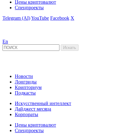
Цены криптовалют
Спецпроекты
Telegram (AI)
YouTube
Facebook
X
En
Новости
Лонгриды
Крипториум
Подкасты
Искусственный интеллект
Дайджест месяца
Корпораты
Цены криптовалют
Спецпроекты