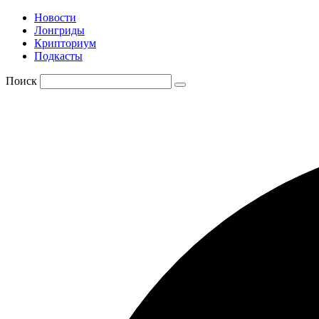
Новости
Лонгриды
Крипториум
Подкасты
Поиск