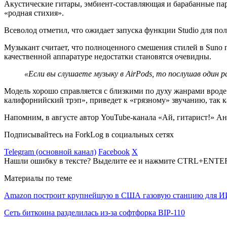
Акустические гитары, эмбиент-составляющая и барабанные парт
«родная стихия».
Всеволод отметил, что ожидает запуска функции Studio для по
Музыкант считает, что полноценного смешения стилей в Suno п
качественной аппаратуре недостатки становятся очевидны.
«Если вы слушаете музыку в AirPods, то послушав один р
Модель хорошо справляется с близкими по духу жанрами вроде
калифорнийский трэп», приведет к «грязному» звучанию, так к
Напомним, в августе автор YouTube-канала «Ай, гитарист!» А
Подписывайтесь на ForkLog в социальных сетях
Telegram (основной канал)
Facebook
X
Нашли ошибку в тексте? Выделите ее и нажмите CTRL+ENTE
Материалы по теме
Amazon построит крупнейшую в США газовую станцию для И
Сеть биткоина разделилась из-за софтфорка BIP-110