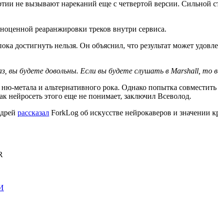
ии не вызывают нареканий еще с четвертой версии. Сильной сто
лноценной реаранжировки треков внутри сервиса.
ока достигнуть нельзя. Он объяснил, что результат может удов
аз, вы будете довольны. Если вы будете слушать в Marshall, то 
 ню-метала и альтернативного рока. Однако попытка совместит
ак нейросеть этого еще не понимает, заключил Всеволод.
ндрей
рассказал
ForkLog об искусстве нейрокаверов и значении 
R
И