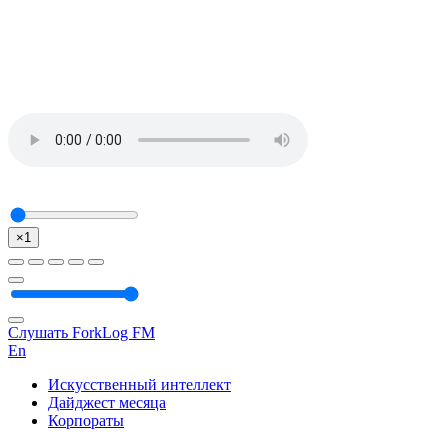
×1
Слушать ForkLog FM
En
Искусственный интеллект
Дайджест месяца
Корпораты