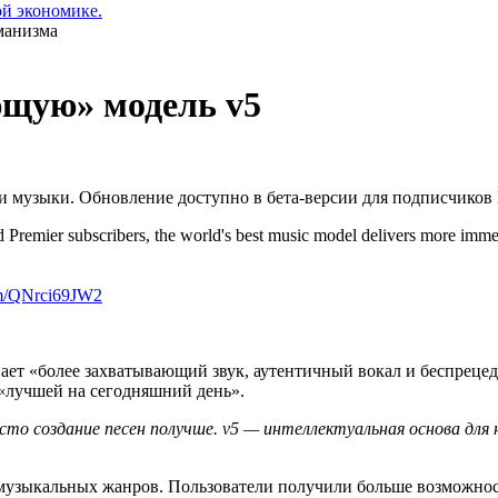
ой экономике.
ющую» модель v5
 музыки. Обновление доступно в бета-версии для подписчиков P
remier subscribers, the world's best music model delivers more immers
com/QNrci69JW2
ает «более захватывающий звук, аутентичный вокал и беспрецед
 «лучшей на сегодняшний день».
сто создание песен получше. v5 — интеллектуальная основа дл
 музыкальных жанров. Пользователи получили больше возможно