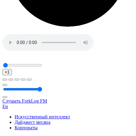
×1
Слушать ForkLog FM
En
Искусственный интеллект
Дайджест месяца
Корпораты