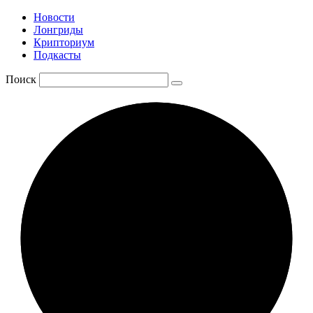
Новости
Лонгриды
Крипториум
Подкасты
Поиск