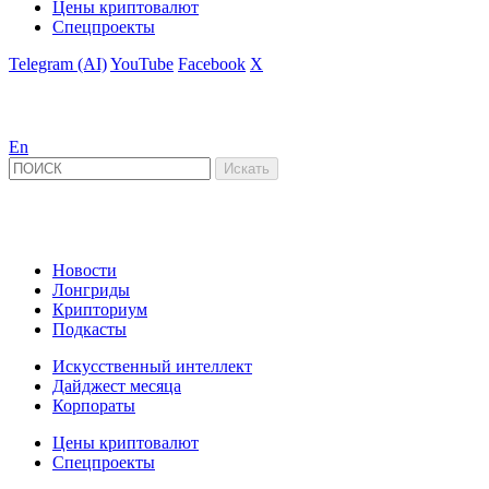
Цены криптовалют
Спецпроекты
Telegram (AI)
YouTube
Facebook
X
En
Новости
Лонгриды
Крипториум
Подкасты
Искусственный интеллект
Дайджест месяца
Корпораты
Цены криптовалют
Спецпроекты