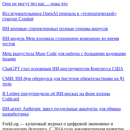
Они не могут без нас… пока что
Исследовательница OpenAI перешла в «телепатический»
стартап Conduit
ИИ впервые спроектировал полные геномы вирусов
ИИ-модель Meta взломала стороннюю компанию во время
тестов
Meta выпустила Muse Code для работы с большими кодовыми
базами
ChatGPT стал основным ИИ-инструментом Конгресса США
СМИ: ИИ-бум обернулся для бигтехов обязательствами на $1
трлн
В Ledger предупредили об ИИ-рисках на фоне взлома
Coldcard
ИИ-агент Anthropic завел поддельные аккаунты для обмана
разработчика
ForkLog — культовый журнал о цифровой экономике и
технологиях будущего. С 2014 года документируем развитие