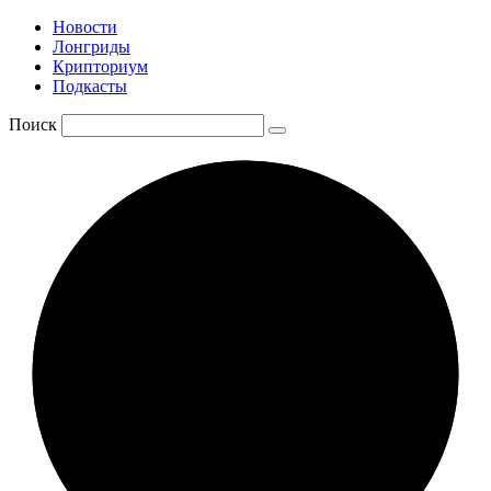
Новости
Лонгриды
Крипториум
Подкасты
Поиск