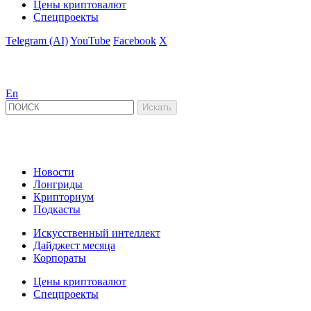
Цены криптовалют
Спецпроекты
Telegram (AI)
YouTube
Facebook
X
En
Новости
Лонгриды
Крипториум
Подкасты
Искусственный интеллект
Дайджест месяца
Корпораты
Цены криптовалют
Спецпроекты