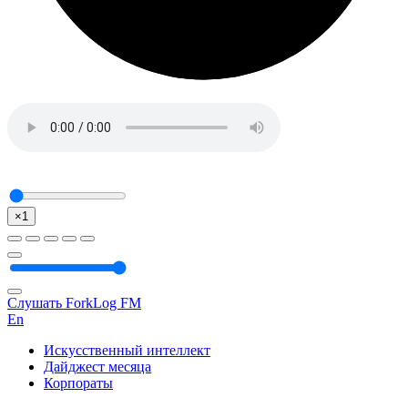
×1
Слушать ForkLog FM
En
Искусственный интеллект
Дайджест месяца
Корпораты