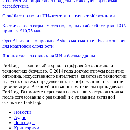
ИИ-агент Anthropic завел поддельные аккаунты для обмана
разработчика
Cloudflare позволит ИИ-агентам платить стейблкоинами
Космические лазеры вместо подводных кабелей: стартап EON
привлек $10,75 млн
OpenAI заявила о прорыве Astra в математике. Что это значит
для квантовой сложности
Япония сделала ставку на ИИ и боевые дроны
ForkLog — культовый журнал о цифровой экономике и
технологиях будущего. С 2014 года документируем развитие
биткоина, искусственного интеллекта, квантовых технологий
и других систем, определяющих трансформацию и развитие
цивилизации.
Все опубликованные материалы принадлежат
ForkLog. Вы можете перепечатывать наши материалы только
после согласования с редакцией и с указанием активной
ссылки на ForkLog.
Новости
Аудио
Лонгриды
Крипториум