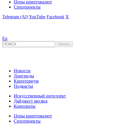
Цены криптовалют
Спецпроекты
Telegram (AI)
YouTube
Facebook
X
En
Новости
Лонгриды
Крипториум
Подкасты
Искусственный интеллект
Дайджест месяца
Корпораты
Цены криптовалют
Спецпроекты