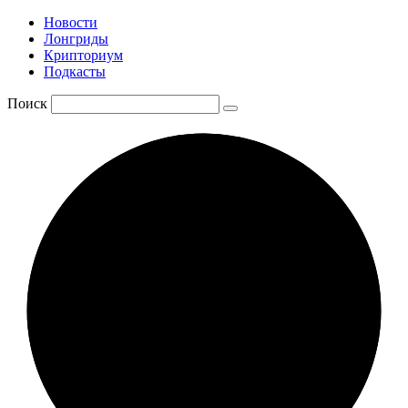
Новости
Лонгриды
Крипториум
Подкасты
Поиск