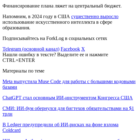
Финансирование плана ляжет на центральный бюджет.
Напомним, в 2024 году в США
существенно выросло
использование искусственного интеллекта в сфере
образования.
Подписывайтесь на ForkLog в социальных сетях
Telegram (основной канал)
Facebook
X
Нашли ошибку в тексте? Выделите ее и нажмите
CTRL+ENTER
Материалы по теме
Meta выпустила Muse Code для работы с большими кодовыми
базами
ChatGPT стал основным ИИ-инструментом Конгресса США
СМИ: ИИ-бум обернулся для бигтехов обязательствами на $1
трлн
В Ledger предупредили об ИИ-рисках на фоне взлома
Coldcard