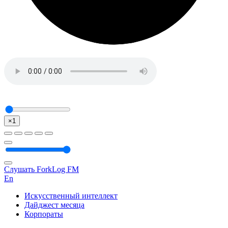
×1
Слушать ForkLog FM
En
Искусственный интеллект
Дайджест месяца
Корпораты