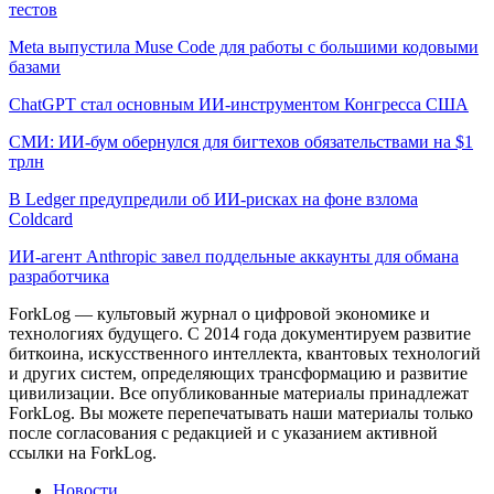
тестов
Meta выпустила Muse Code для работы с большими кодовыми
базами
ChatGPT стал основным ИИ-инструментом Конгресса США
СМИ: ИИ-бум обернулся для бигтехов обязательствами на $1
трлн
В Ledger предупредили об ИИ-рисках на фоне взлома
Coldcard
ИИ-агент Anthropic завел поддельные аккаунты для обмана
разработчика
ForkLog — культовый журнал о цифровой экономике и
технологиях будущего. С 2014 года документируем развитие
биткоина, искусственного интеллекта, квантовых технологий
и других систем, определяющих трансформацию и развитие
цивилизации.
Все опубликованные материалы принадлежат
ForkLog. Вы можете перепечатывать наши материалы только
после согласования с редакцией и с указанием активной
ссылки на ForkLog.
Новости