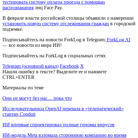
тестировать систему оплаты проезда с помощью
распознавания
лиц Face Pay.
В феврале власти российской столицы объявили о намерении
установить новую систему отслеживания граждан
в городской
подземке.
Подписывайтесь на новости ForkLog в Telegram:
ForkLog AI
— все новости из мира ИИ!
Подписывайтесь на ForkLog в социальных сетях
Telegram (основной канал)
Facebook
X
Нашли ошибку в тексте? Выделите ее и нажмите
CTRL+ENTER
Материалы по теме
Они не могут без нас… пока что
Исследовательница OpenAI перешла в «телепатический»
стартап Conduit
ИИ впервые спроектировал полные геномы вирусов
ИИ-модель Meta взломала стороннюю компанию во время