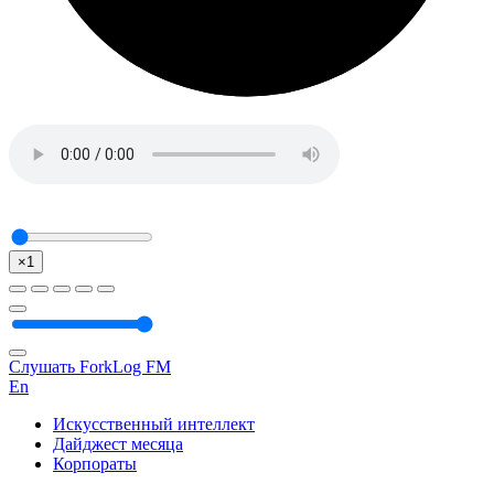
×1
Слушать ForkLog FM
En
Искусственный интеллект
Дайджест месяца
Корпораты