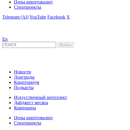
Цены криптовалют
Спецпроекты
Telegram (AI)
YouTube
Facebook
X
En
Новости
Лонгриды
Крипториум
Подкасты
Искусственный интеллект
Дайджест месяца
Корпораты
Цены криптовалют
Спецпроекты