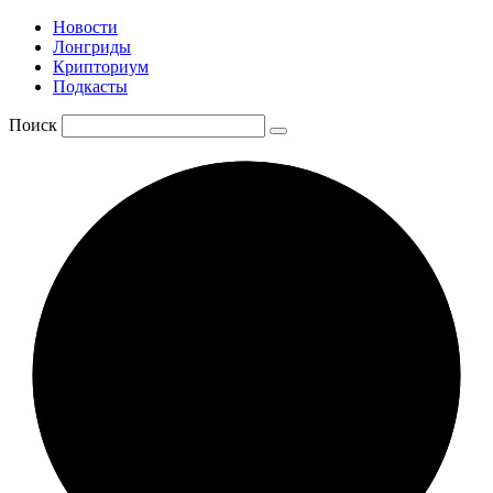
Новости
Лонгриды
Крипториум
Подкасты
Поиск