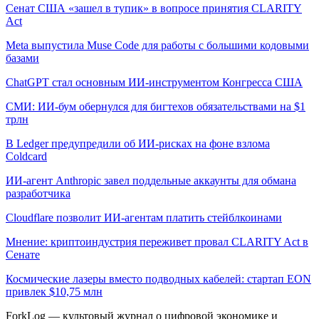
Сенат США «зашел в тупик» в вопросе принятия CLARITY
Act
Meta выпустила Muse Code для работы с большими кодовыми
базами
ChatGPT стал основным ИИ-инструментом Конгресса США
СМИ: ИИ-бум обернулся для бигтехов обязательствами на $1
трлн
В Ledger предупредили об ИИ-рисках на фоне взлома
Coldcard
ИИ-агент Anthropic завел поддельные аккаунты для обмана
разработчика
Cloudflare позволит ИИ-агентам платить стейблкоинами
Мнение: криптоиндустрия переживет провал CLARITY Act в
Сенате
Космические лазеры вместо подводных кабелей: стартап EON
привлек $10,75 млн
ForkLog — культовый журнал о цифровой экономике и