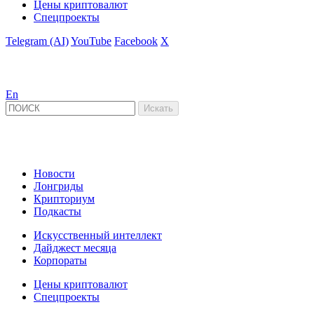
Цены криптовалют
Спецпроекты
Telegram (AI)
YouTube
Facebook
X
En
Новости
Лонгриды
Крипториум
Подкасты
Искусственный интеллект
Дайджест месяца
Корпораты
Цены криптовалют
Спецпроекты