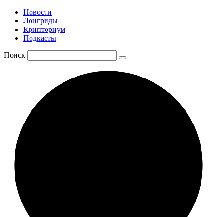
Новости
Лонгриды
Крипториум
Подкасты
Поиск