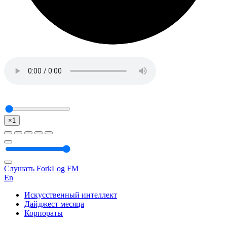
×1
Слушать ForkLog FM
En
Искусственный интеллект
Дайджест месяца
Корпораты