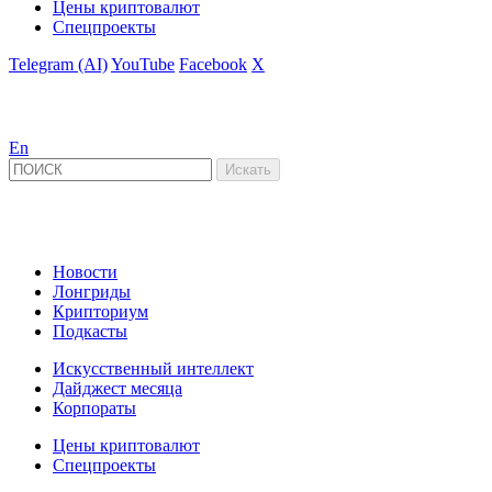
Цены криптовалют
Спецпроекты
Telegram (AI)
YouTube
Facebook
X
En
Новости
Лонгриды
Крипториум
Подкасты
Искусственный интеллект
Дайджест месяца
Корпораты
Цены криптовалют
Спецпроекты