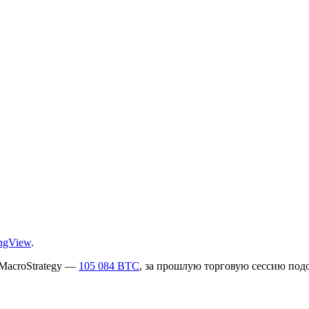
ingView
.
 MacroStrategy —
105 084 BTC
, за прошлую торговую сессию под