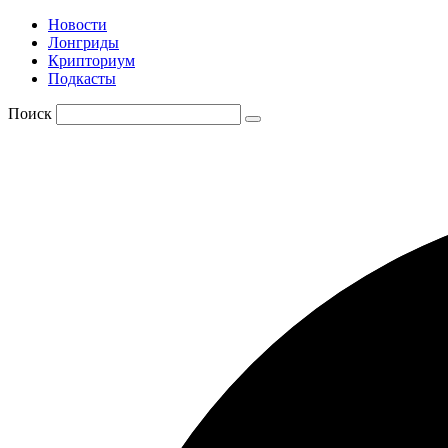
Новости
Лонгриды
Крипториум
Подкасты
Поиск