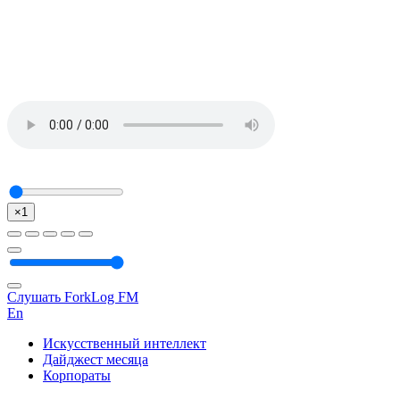
×1
Слушать ForkLog FM
En
Искусственный интеллект
Дайджест месяца
Корпораты