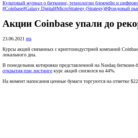
Культовый журнал о биткоине, технологии блокчейн и цифров
#Coinbase
#Galaxy Digital
#MicroStrategy (Strategy)
#Фондовый ры
Акции Coinbase упали до рек
23.06.2021
nts
Курсы акций связанных с криптоиндустрией компаний Coinbase,
локального дна.
В понедельник котировки представленной на Nasdaq биткоин-б
открытия при листинге
курс акций снизился на 44%.
На момент написания ценные бумаги торгуются на отметке $22