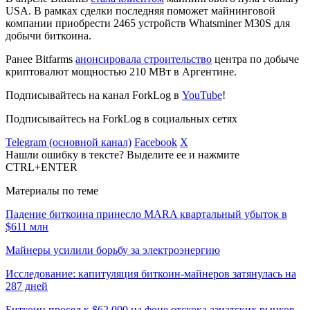
USA. В рамках сделки последняя поможет майнинговой
компании приобрести 2465 устройств Whatsminer M30S для
добычи биткоина.
Ранее Bitfarms
анонсировала строительство
центра по добыче
криптовалют мощностью 210 МВт в Аргентине.
Подписывайтесь на канал ForkLog в
YouTube
!
Подписывайтесь на ForkLog в социальных сетях
Telegram (основной канал)
Facebook
X
Нашли ошибку в тексте? Выделите ее и нажмите
CTRL+ENTER
Материалы по теме
Падение биткоина принесло MARA квартальный убыток в
$611 млн
Майнеры усилили борьбу за электроэнергию
Исследование: капитуляция биткоин-майнеров затянулась на
287 дней
Биткоин просел к $62 000 на фоне отскока азиатских рынков