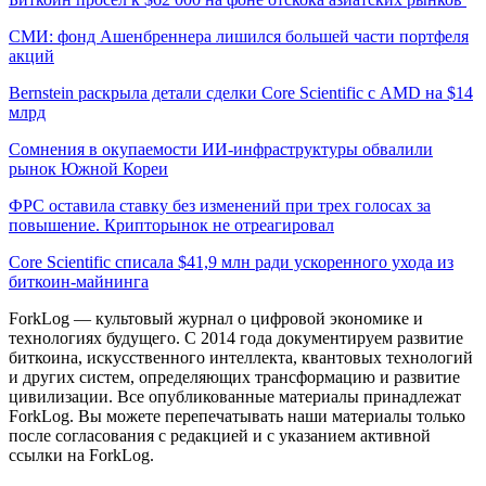
СМИ: фонд Ашенбреннера лишился большей части портфеля
акций
Bernstein раскрыла детали сделки Core Scientific с AMD на $14
млрд
Сомнения в окупаемости ИИ-инфраструктуры обвалили
рынок Южной Кореи
ФРС оставила ставку без изменений при трех голосах за
повышение. Крипторынок не отреагировал
Core Scientific списала $41,9 млн ради ускоренного ухода из
биткоин-майнинга
ForkLog — культовый журнал о цифровой экономике и
технологиях будущего. С 2014 года документируем развитие
биткоина, искусственного интеллекта, квантовых технологий
и других систем, определяющих трансформацию и развитие
цивилизации.
Все опубликованные материалы принадлежат
ForkLog. Вы можете перепечатывать наши материалы только
после согласования с редакцией и с указанием активной
ссылки на ForkLog.