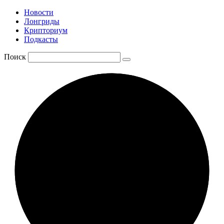
Новости
Лонгриды
Крипториум
Подкасты
Поиск