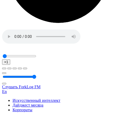
×1
Слушать ForkLog FM
En
Искусственный интеллект
Дайджест месяца
Корпораты