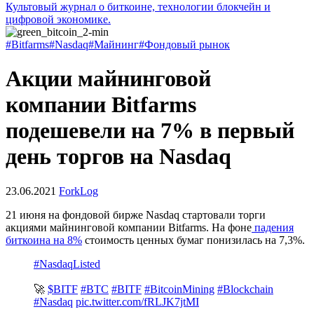
Культовый журнал о биткоине, технологии блокчейн и
цифровой экономике.
#Bitfarms
#Nasdaq
#Майнинг
#Фондовый рынок
Акции майнинговой
компании Bitfarms
подешевели на 7% в первый
день торгов на Nasdaq
23.06.2021
ForkLog
21 июня на фондовой бирже Nasdaq стартовали торги
акциями майнинговой компании Bitfarms. На фоне
падения
биткоина на 8%
стоимость ценных бумаг понизилась на 7,3%.
#NasdaqListed
🚀
$BITF
#BTC
#BITF
#BitcoinMining
#Blockchain
#Nasdaq
pic.twitter.com/fRLJK7jtMI