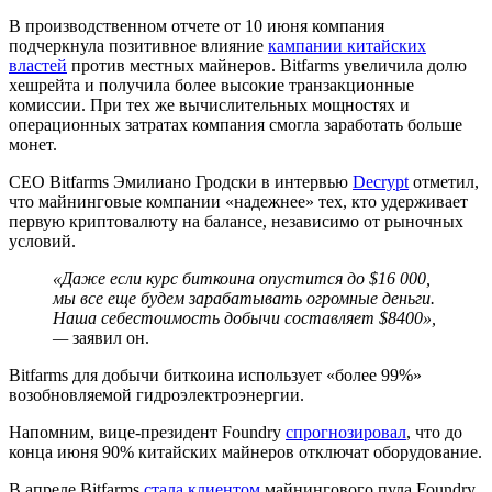
В производственном отчете от 10 июня компания
подчеркнула позитивное влияние
кампании китайских
властей
против местных майнеров. Bitfarms увеличила долю
хешрейта и получила более высокие транзакционные
комиссии. При тех же вычислительных мощностях и
операционных затратах компания смогла заработать больше
монет.
CEO Bitfarms Эмилиано Гродски в интервью
Decrypt
отметил,
что майнинговые компании «надежнее» тех, кто удерживает
первую криптовалюту на балансе, независимо от рыночных
условий.
«Даже если курс биткоина опустится до $16 000,
мы все еще будем зарабатывать огромные деньги.
Наша себестоимость добычи составляет $8400»,
—
заявил он.
Bitfarms для добычи биткоина использует «более 99%»
возобновляемой гидроэлектроэнергии.
Напомним, вице-президент Foundry
спрогнозировал
, что до
конца июня 90% китайских майнеров отключат оборудование.
В апреле Bitfarms
стала клиентом
майнингового пула Foundry