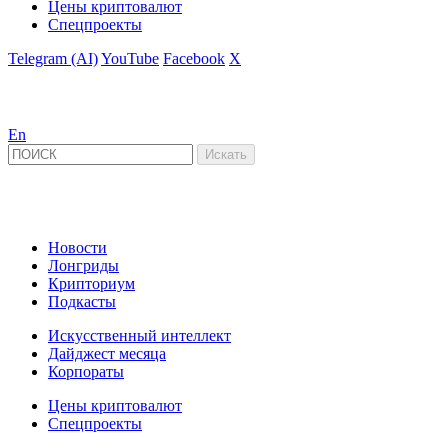
Цены криптовалют
Спецпроекты
Telegram (AI)
YouTube
Facebook
X
En
Новости
Лонгриды
Крипториум
Подкасты
Искусственный интеллект
Дайджест месяца
Корпораты
Цены криптовалют
Спецпроекты