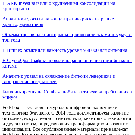
В ARK Invest заявили о крупнейшей консолидации на
крипторынке
Аналитики указали на концентрацию риска на рынке
криптодеривативов
Объемы торгов на крипторынке приблизились к минимуму за
три года
В Bitfinex объяснили важность уровня $68 000 для биткоина
В CryptoQuant зафиксировали наращивание позиций биткоин-
китами
Аналитик указал на охлаждение биткоин-левериджа и
возвращение покупателей
Биткоин-премия на Coinbase побила антирекорд пребывания в
минусе
ForkLog — культовый журнал о цифровой экономике и
технологиях будущего. С 2014 года документируем развитие
биткоина, искусственного интеллекта, квантовых технологий
и других систем, определяющих трансформацию и развитие
цивилизации.
Все опубликованные материалы принадлежат
ForkLog. Вы можете перепечатывать наши материалы только