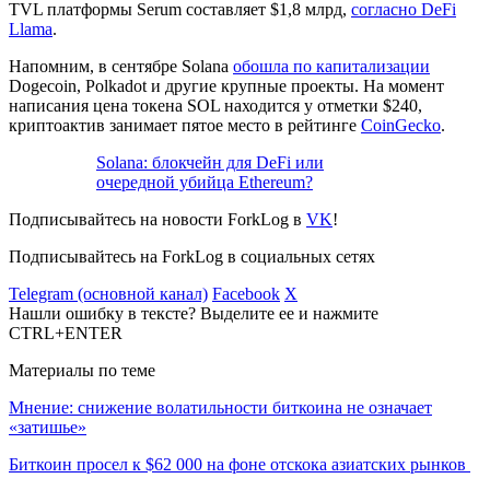
TVL платформы Serum составляет $1,8 млрд,
согласно DeFi
Llama
.
Напомним, в сентябре Solana
обошла по капитализации
Dogecoin, Polkadot и другие крупные проекты. На момент
написания цена токена SOL находится у отметки $240,
криптоактив занимает пятое место в рейтинге
CoinGecko
.
Solana: блокчейн для DeFi или
очередной убийца Ethereum?
Подписывайтесь на новости ForkLog в
VK
!
Подписывайтесь на ForkLog в социальных сетях
Telegram (основной канал)
Facebook
X
Нашли ошибку в тексте? Выделите ее и нажмите
CTRL+ENTER
Материалы по теме
Мнение: снижение волатильности биткоина не означает
«затишье»
Биткоин просел к $62 000 на фоне отскока азиатских рынков