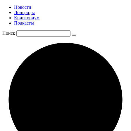
Новости
Лонгриды
Крипториум
Подкасты
Поиск