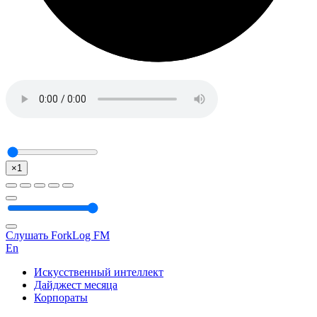
×1
Слушать ForkLog FM
En
Искусственный интеллект
Дайджест месяца
Корпораты