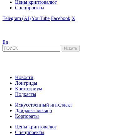
Цены криптовалют
Спецпроекты
Telegram (AI)
YouTube
Facebook
X
En
Новости
Лонгриды
Крипториум
Подкасты
Искусственный интеллект
Дайджест месяца
Корпораты
Цены криптовалют
Спецпроекты