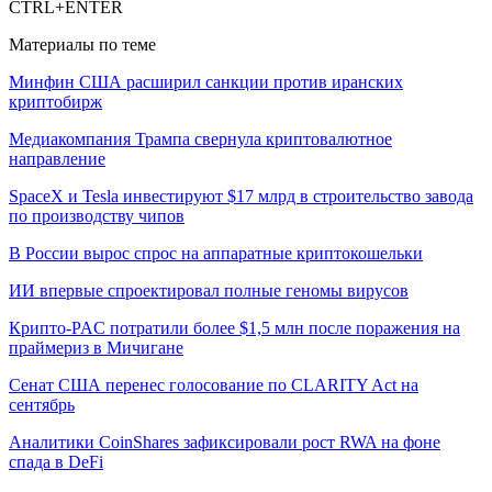
CTRL+ENTER
Материалы по теме
Минфин США расширил санкции против иранских
криптобирж
Медиакомпания Трампа свернула криптовалютное
направление
SpaceX и Tesla инвестируют $17 млрд в строительство завода
по производству чипов
В России вырос спрос на аппаратные криптокошельки
ИИ впервые спроектировал полные геномы вирусов
Крипто-PAC потратили более $1,5 млн после поражения на
праймериз в Мичигане
Сенат США перенес голосование по CLARITY Act на
сентябрь
Аналитики CoinShares зафиксировали рост RWA на фоне
спада в DeFi