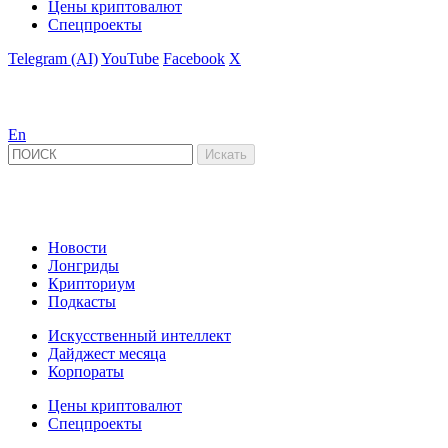
Цены криптовалют
Спецпроекты
Telegram (AI)
YouTube
Facebook
X
En
Новости
Лонгриды
Крипториум
Подкасты
Искусственный интеллект
Дайджест месяца
Корпораты
Цены криптовалют
Спецпроекты