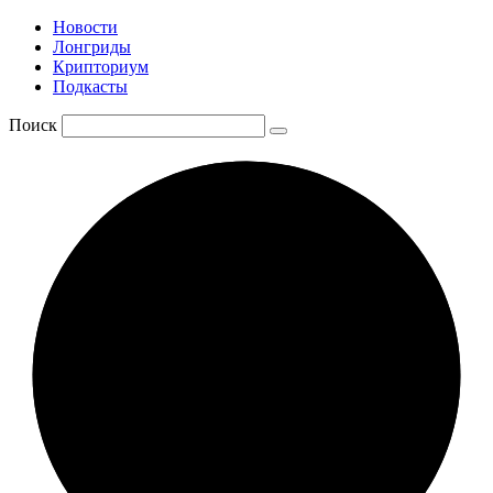
Новости
Лонгриды
Крипториум
Подкасты
Поиск