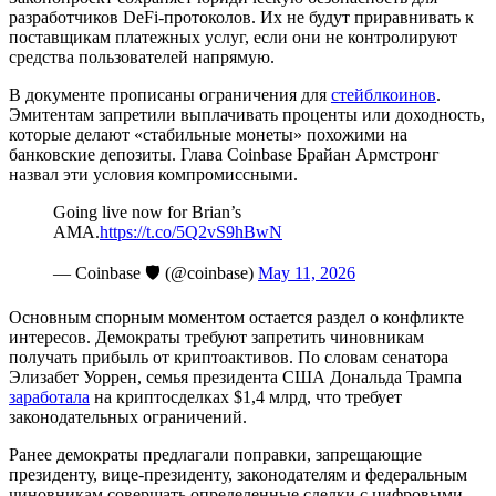
разработчиков DeFi-протоколов. Их не будут приравнивать к
поставщикам платежных услуг, если они не контролируют
средства пользователей напрямую.
В документе прописаны ограничения для
стейблкоинов
.
Эмитентам запретили выплачивать проценты или доходность,
которые делают «стабильные монеты» похожими на
банковские депозиты. Глава Coinbase Брайан Армстронг
назвал эти условия компромиссными.
Going live now for Brian’s
AMA.
https://t.co/5Q2vS9hBwN
— Coinbase 🛡️ (@coinbase)
May 11, 2026
Основным спорным моментом остается раздел о конфликте
интересов. Демократы требуют запретить чиновникам
получать прибыль от криптоактивов. По словам сенатора
Элизабет Уоррен, семья президента США Дональда Трампа
заработала
на криптосделках $1,4 млрд, что требует
законодательных ограничений.
Ранее демократы предлагали поправки, запрещающие
президенту, вице-президенту, законодателям и федеральным
чиновникам совершать определенные сделки с цифровыми