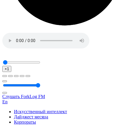
×1
Слушать ForkLog FM
En
Искусственный интеллект
Дайджест месяца
Корпораты