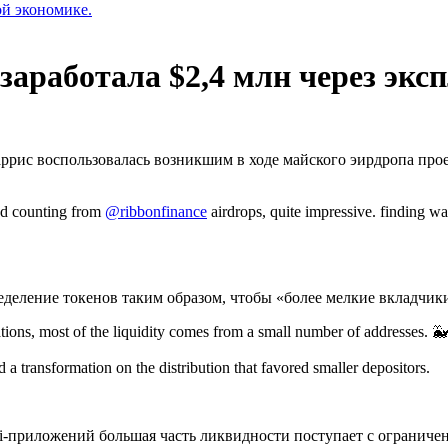
ой экономике.
 заработала $2,4 млн через экс
рис воспользовалась возникшим в ходе майского эирдропа проек
d counting from
@ribbonfinance
airdrops, quite impressive. finding wa
ределение токенов таким образом, чтобы «более мелкие вкладчи
ions, most of the liquidity comes from a small number of addresses. 🐳
 a transformation on the distribution that favored smaller depositors.
i
-приложений большая часть ликвидности поступает с ограничен