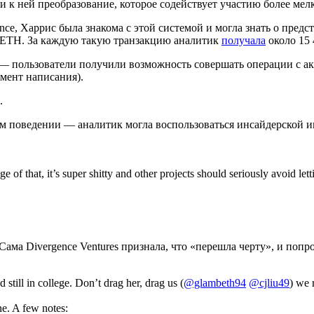
 к ней преобразование, которое содействует участию более мел
ance, Харрис была знакома с этой системой и могла знать о пре
8 ETH. За каждую такую транзакцию аналитик
получала
около 15
 — пользователи получили возможность совершать операции с а
омент написания).
.
ном поведении — аналитик могла воспользоваться инсайдерской
 of that, it’s super shitty and other projects should seriously avoid let
Сама Divergence Ventures признала, что «перешла черту», и попр
still in college. Don’t drag her, drag us (
@glambeth94
@cjliu49
) we 
ne. A few notes: