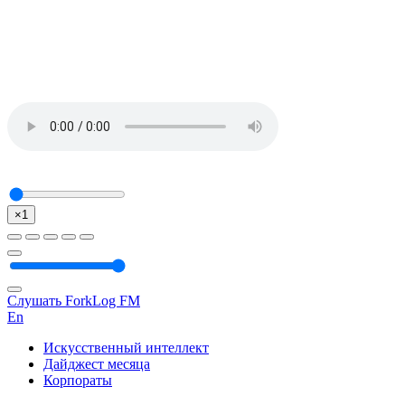
×1
Слушать ForkLog FM
En
Искусственный интеллект
Дайджест месяца
Корпораты