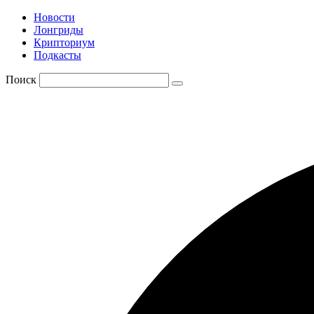
Новости
Лонгриды
Крипториум
Подкасты
Поиск