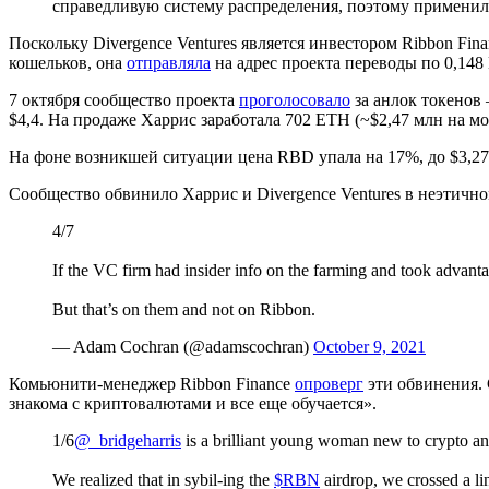
справедливую систему распределения, поэтому применили
Поскольку Divergence Ventures является инвестором Ribbon Fin
кошельков, она
отправляла
на адрес проекта переводы по 0,14
7 октября сообщество проекта
проголосовало
за анлок токенов
$4,4. На продаже Харрис заработала 702 ETH (~$2,47 млн на м
На фоне возникшей ситуации цена RBD упала на 17%, до $3,27
Сообщество обвинило Харрис и Divergence Ventures в неэтич
4/7
If the VC firm had insider info on the farming and took advantage
But that’s on them and not on Ribbon.
— Adam Cochran (@adamscochran)
October 9, 2021
Комьюнити-менеджер Ribbon Finance
опроверг
эти обвинения. 
знакома с криптовалютами и все еще обучается».
1/6
@_bridgeharris
is a brilliant young woman new to crypto and 
We realized that in sybil-ing the
$RBN
airdrop, we crossed a li