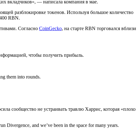
ких вкладчиков», — написала компания в мае.
дстоящей разблокировке токенов. Используя большое количество
 400 RBN.
ктивами. Согласно
CoinGecko
, на старте RBN торговался вблизи
 информацией, чтобы получить прибыль.
ting them into rounds.
осила сообщество не устраивать травлю Харрис, которая «плохо
run Divergence, and we’ve been in the space for many years.