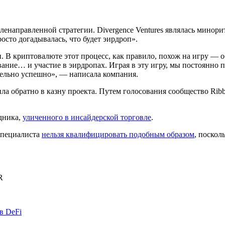
енаправленной стратегии. Divergence Ventures являлась минорит
сто догадывалась, что будет эирдроп».
ги. В криптовалюте этот процесс, как правило, похож на игру — 
вание… и участие в эирдропах. Играя в эту игру, мы постоянно
ительно успешно», — написала компания.
ла обратно в казну проекта. Путем голосования сообщество Rib
дника,
уличенного в инсайдерской торговле
.
специалиста
нельзя квалифицировать подобным образом
, поскол
R
в DeFi