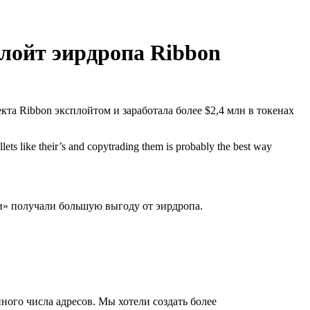
плойт эирдропа Ribbon
та Ribbon эксплойтом и заработала более $2,4 млн в токенах
llets like their’s and copytrading them is probably the best way
ки» получали большую выгоду от эирдропа.
ного числа адресов. Мы хотели создать более