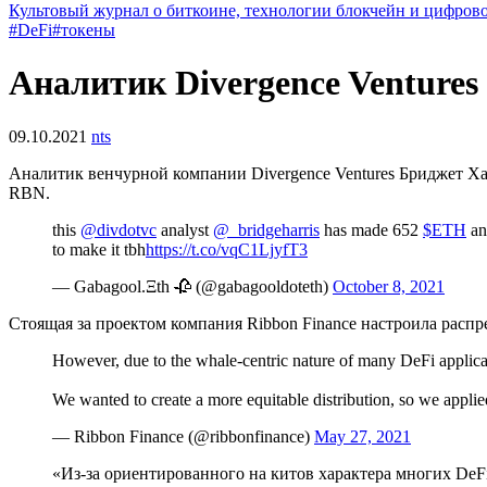
Культовый журнал о биткоине, технологии блокчейн и цифров
#DeFi
#токены
Аналитик Divergence Ventures
09.10.2021
nts
Аналитик венчурной компании Divergence Ventures Бриджет Хар
RBN.
this
@divdotvc
analyst
@_bridgeharris
has made 652
$ETH
an
to make it tbh
https://t.co/vqC1LjyfT3
— Gabagool.Ξth 🥀 (@gabagooldoteth)
October 8, 2021
Стоящая за проектом компания Ribbon Finance настроила расп
However, due to the whale-centric nature of many DeFi applicat
We wanted to create a more equitable distribution, so we applied
— Ribbon Finance (@ribbonfinance)
May 27, 2021
«Из-за ориентированного на китов характера многих
DeF