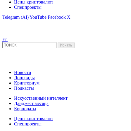
Цены криптовалют
Спецпроекты
Telegram (AI)
YouTube
Facebook
X
En
Новости
Лонгриды
Крипториум
Подкасты
Искусственный интеллект
Дайджест месяца
Корпораты
Цены криптовалют
Спецпроекты