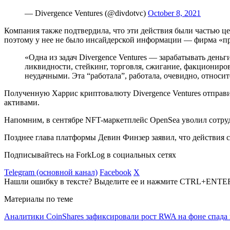
— Divergence Ventures (@divdotvc)
October 8, 2021
Компания также подтвердила, что эти действия были частью цел
поэтому у нее не было инсайдерской информации — фирма «про
«Одна из задач Divergence Ventures — зарабатывать день
ликвидности, стейкинг, торговля, сжигание, факциониро
неудачными. Эта “работала”, работала, очевидно, относ
Полученную Харрис криптовалюту Divergence Ventures отправи
активами.
Напомним, в сентябре
NFT
-маркетплейс OpenSea уволил сотру
Позднее глава платформы Девин Финзер заявил, что действия 
Подписывайтесь на ForkLog в социальных сетях
Telegram (основной канал)
Facebook
X
Нашли ошибку в тексте? Выделите ее и нажмите CTRL+ENTE
Материалы по теме
Аналитики CoinShares зафиксировали рост RWA на фоне спада 