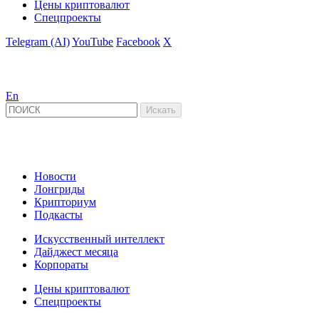
Цены криптовалют
Спецпроекты
Telegram (AI)
YouTube
Facebook
X
En
Новости
Лонгриды
Крипториум
Подкасты
Искусственный интеллект
Дайджест месяца
Корпораты
Цены криптовалют
Спецпроекты