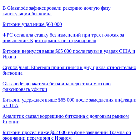
В Glassnode зафиксировали рекордно долгую фазу
капитуляции биткоина
Биткоин упал ниже $63 000
ФРС оставила ставку без изменений при трех голосах за
повышение. Крипторынок не отреагировал
Биткоин вернулся выше $65 000 после паузы в ударах США и
Ирана
CryptoQuant: Ethereum приблизился к дну цикла относительно
биткоина
Glassnode: держатели биткоина перестали массово
фиксировать убытки
Биткоин удержался выше $65 000 после замедления инфляции
в США
Аналитик связал коррекцию биткоина с долговым рынком
Японии
Биткоин просел ниже $62 000 на фоне заявлений Трампа об
окончании перемирия с Ираном