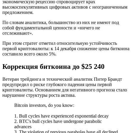
экономическую рецессию спровоцирует крах
высокоспекулятивных цифровых активов с неограниченным
предложением.
По словам аналитика, большинство из них не имеют под
собой фундаментальной ценности и «ничего не
отслеживают».
При этом стратег отметил относительную устойчивость
первой криптовалюты: к 14 декабря снижение цены биткоина
составило всего около 5%.
Коррекция биткоина до $25 240
Ветеран трейдинга и технический аналитик Питер Брандт
предупредил о риске глубокого падения цены первой
криптовалюты. Основанием для негативного прогноза стало
нарушение структуры роста актива.
Bitcoin investors, do you know:
1. Bull cycles have experienced exponential decay
2. BTC's bull cycles have undergone parabolic
advances
3. The violation of previous parabolas have all declined