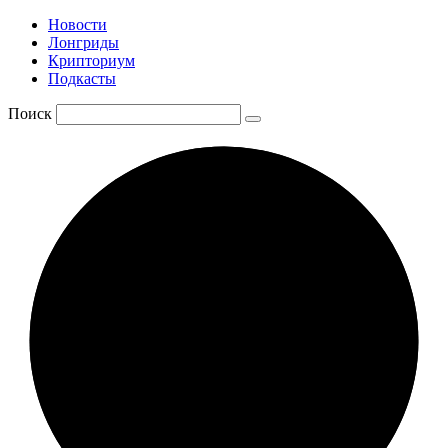
Новости
Лонгриды
Крипториум
Подкасты
Поиск