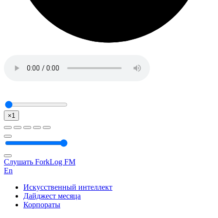
×1
Слушать ForkLog FM
En
Искусственный интеллект
Дайджест месяца
Корпораты