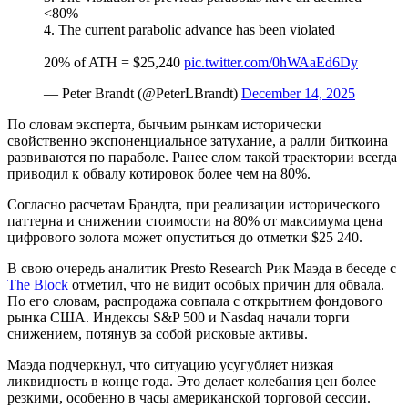
<80%
4. The current parabolic advance has been violated
20% of ATH = $25,240
pic.twitter.com/0hWAaEd6Dy
— Peter Brandt (@PeterLBrandt)
December 14, 2025
По словам эксперта, бычьим рынкам исторически
свойственно экспоненциальное затухание, а ралли биткоина
развиваются по параболе. Ранее слом такой траектории всегда
приводил к обвалу котировок более чем на 80%.
Согласно расчетам Брандта, при реализации исторического
паттерна и снижении стоимости на 80% от максимума цена
цифрового золота может опуститься до отметки $25 240.
В свою очередь аналитик Presto Research Рик Маэда в беседе с
The Block
отметил, что не видит особых причин для обвала.
По его словам, распродажа совпала с открытием фондового
рынка США. Индексы S&P 500 и Nasdaq начали торги
снижением, потянув за собой рисковые активы.
Маэда подчеркнул, что ситуацию усугубляет низкая
ликвидность в конце года. Это делает колебания цен более
резкими, особенно в часы американской торговой сессии.