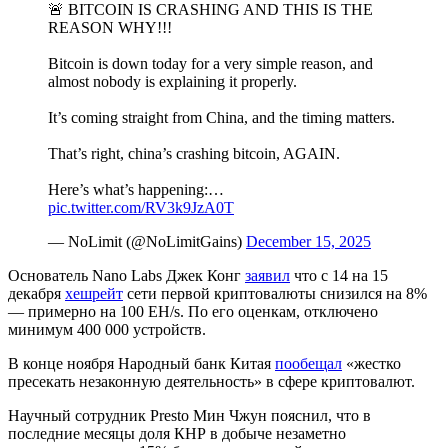
🚨 BITCOIN IS CRASHING AND THIS IS THE
REASON WHY!!!
Bitcoin is down today for a very simple reason, and
almost nobody is explaining it properly.
It’s coming straight from China, and the timing matters.
That’s right, china’s crashing bitcoin, AGAIN.
Here’s what’s happening:…
pic.twitter.com/RV3k9JzA0T
— NoLimit (@NoLimitGains)
December 15, 2025
Основатель Nano Labs Джек Конг
заявил
что с 14 на 15
декабря
хешрейт
сети первой криптовалюты снизился на 8%
— примерно на 100 EH/s. По его оценкам, отключено
минимум 400 000 устройств.
В конце ноября Народный банк Китая
пообещал
«жестко
пресекать незаконную деятельность» в сфере криптовалют.
Научный сотрудник Presto Мин Чжун пояснил, что в
последние месяцы доля КНР в добыче незаметно