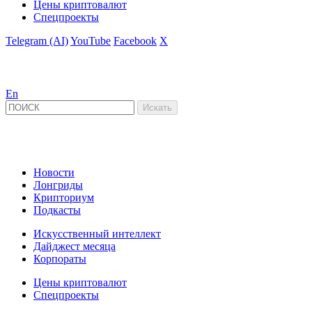
Цены криптовалют
Спецпроекты
Telegram (AI)
YouTube
Facebook
X
En
Новости
Лонгриды
Крипториум
Подкасты
Искусственный интеллект
Дайджест месяца
Корпораты
Цены криптовалют
Спецпроекты