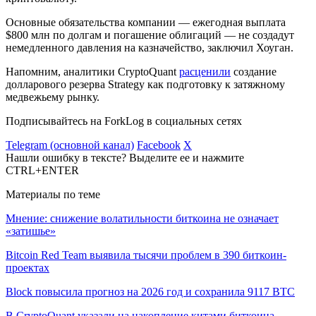
Основные обязательства компании — ежегодная выплата
$800 млн по долгам и погашение облигаций — не создадут
немедленного давления на казначейство, заключил Хоуган.
Напомним, аналитики CryptoQuant
расценили
создание
долларового резерва Strategy как подготовку к затяжному
медвежьему рынку.
Подписывайтесь на ForkLog в социальных сетях
Telegram (основной канал)
Facebook
X
Нашли ошибку в тексте? Выделите ее и нажмите
CTRL+ENTER
Материалы по теме
Мнение: снижение волатильности биткоина не означает
«затишье»
Bitcoin Red Team выявила тысячи проблем в 390 биткоин-
проектах
Block повысила прогноз на 2026 год и сохранила 9117 BTC
В CryptoQuant указали на накопление китами биткоина,