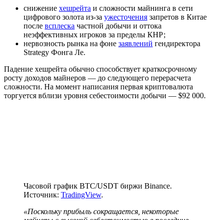
снижение
хешрейта
и сложности майнинга в сети
цифрового золота из-за
ужесточения
запретов в Китае
после
всплеска
частной добычи и оттока
неэффективных игроков за пределы КНР;
нервозность рынка на фоне
заявлений
гендиректора
Strategy Фонга Ле.
Падение хешрейта обычно способствует краткосрочному
росту доходов майнеров — до следующего перерасчета
сложности. На момент написания первая криптовалюта
торгуется вблизи уровня себестоимости добычи — $92 000.
Часовой график BTC/USDT биржи Binance.
Источник:
TradingView
.
«Поскольку прибыль сокращается, некоторые