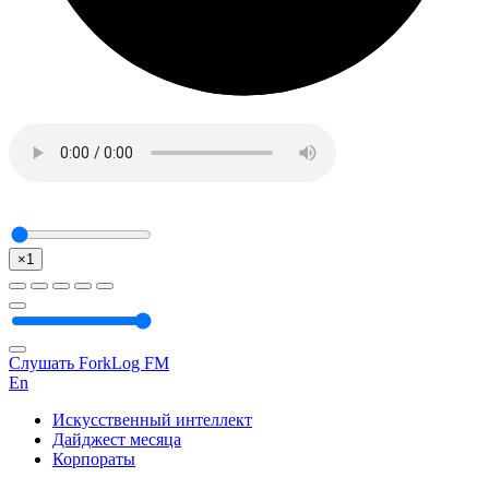
×1
Слушать ForkLog FM
En
Искусственный интеллект
Дайджест месяца
Корпораты