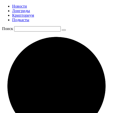
Новости
Лонгриды
Крипториум
Подкасты
Поиск