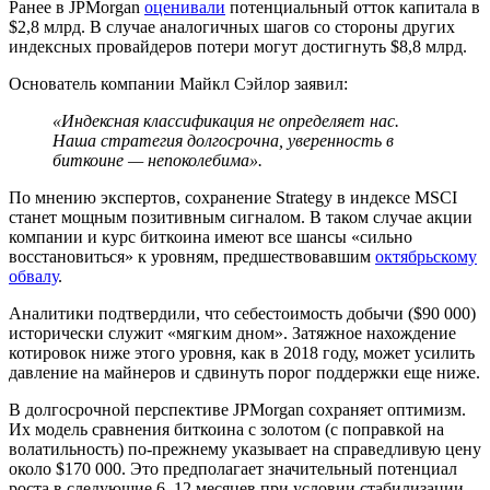
Ранее в JPMorgan
оценивали
потенциальный отток капитала в
$2,8 млрд. В случае аналогичных шагов со стороны других
индексных провайдеров потери могут достигнуть $8,8 млрд.
Основатель компании Майкл Сэйлор заявил:
«Индексная классификация не определяет нас.
Наша стратегия долгосрочна, уверенность в
биткоине — непоколебима».
По мнению экспертов, сохранение Strategy в индексе MSCI
станет мощным позитивным сигналом. В таком случае акции
компании и курс биткоина имеют все шансы «сильно
восстановиться» к уровням, предшествовавшим
октябрьскому
обвалу
.
Аналитики подтвердили, что себестоимость добычи ($90 000)
исторически служит «мягким дном». Затяжное нахождение
котировок ниже этого уровня, как в 2018 году, может усилить
давление на майнеров и сдвинуть порог поддержки еще ниже.
В долгосрочной перспективе JPMorgan сохраняет оптимизм.
Их модель сравнения биткоина с золотом (с поправкой на
волатильность) по-прежнему указывает на справедливую цену
около $170 000. Это предполагает значительный потенциал
роста в следующие 6–12 месяцев при условии стабилизации