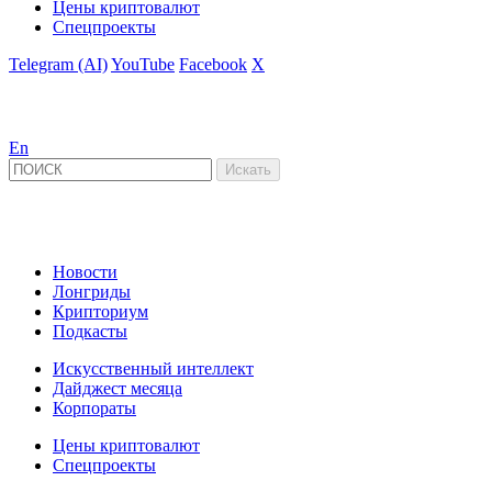
Цены криптовалют
Спецпроекты
Telegram (AI)
YouTube
Facebook
X
En
Новости
Лонгриды
Крипториум
Подкасты
Искусственный интеллект
Дайджест месяца
Корпораты
Цены криптовалют
Спецпроекты