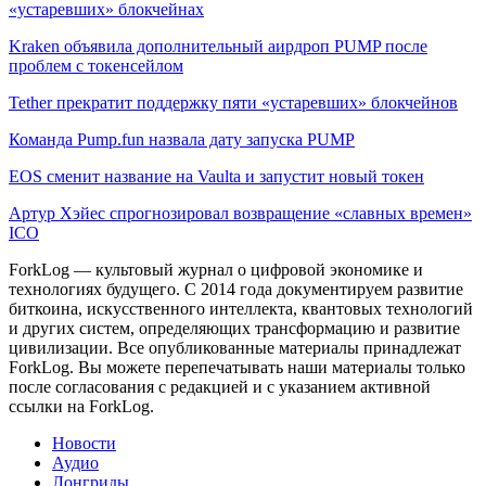
«устаревших» блокчейнах
Kraken объявила дополнительный аирдроп PUMP после
проблем с токенсейлом
Tether прекратит поддержку пяти «устаревших» блокчейнов
Команда Pump.fun назвала дату запуска PUMP
EOS сменит название на Vaulta и запустит новый токен
Артур Хэйес спрогнозировал возвращение «славных времен»
ICO
ForkLog — культовый журнал о цифровой экономике и
технологиях будущего. С 2014 года документируем развитие
биткоина, искусственного интеллекта, квантовых технологий
и других систем, определяющих трансформацию и развитие
цивилизации.
Все опубликованные материалы принадлежат
ForkLog. Вы можете перепечатывать наши материалы только
после согласования с редакцией и с указанием активной
ссылки на ForkLog.
Новости
Аудио
Лонгриды