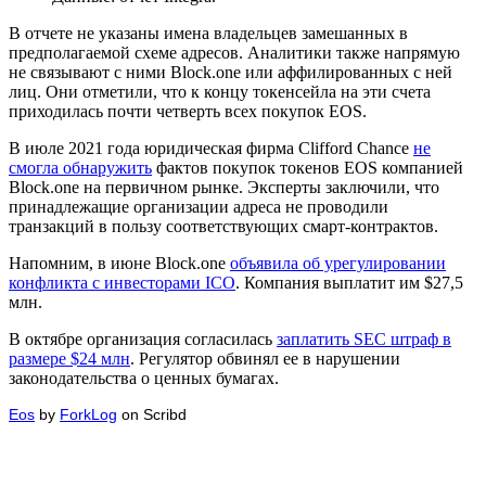
В отчете не указаны имена владельцев замешанных в
предполагаемой схеме адресов. Аналитики также напрямую
не связывают с ними Block.one или аффилированных с ней
лиц. Они отметили, что к концу токенсейла на эти счета
приходилась почти четверть всех покупок EOS.
В июле 2021 года юридическая фирма Clifford Chance
не
смогла обнаружить
фактов покупок токенов EOS компанией
Block.one на первичном рынке. Эксперты заключили, что
принадлежащие организации адреса не проводили
транзакций в пользу соответствующих смарт-контрактов.
Напомним, в июне Block.one
объявила об урегулировании
конфликта с инвесторами ICO
. Компания выплатит им $27,5
млн.
В октябре организация согласилась
заплатить
SEC
штраф в
размере $24 млн
. Регулятор обвинял ее в нарушении
законодательства о ценных бумагах.
Eos
by
ForkLog
on Scribd