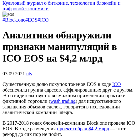
Культовый журнал о биткоине, технологии блокчейн и
цифровой экономике.
#Block.one
#EOS
#ICO
Аналитики обнаружили
признаки манипуляций в
ICO EOS на $4,2 млрд
03.09.2021
nts
Существенную долю покупок токенов EOS в ходе
ICO
обеспечила группа адресов, аффилированных друг с другом.
Это свидетельствует о возможном применении практики
фиктивной торговли (
wash trading
) для искусственного
завышения объемов сделок, говорится в исследовании
аналитической компании Integra.
В 2017-2018 годах блокчейн-компания Block.one провела ICO
EOS. В ходе размещения
проект собрал $4,2 млрд
— этот
рекорд до сих пор не побит.