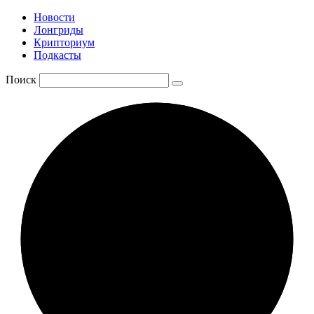
Новости
Лонгриды
Крипториум
Подкасты
Поиск