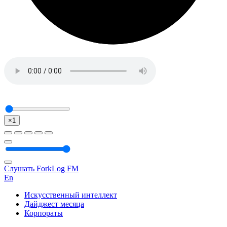
×1
Слушать ForkLog FM
En
Искусственный интеллект
Дайджест месяца
Корпораты