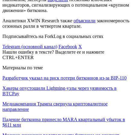
индикаторов, сигнализирующих о потенциальном «крупном
движении» биткоина.
Аналитики XWIN Research также
объяснили
закономерность
сезонных ралли в четвертом квартале.
Подписывайтесь на ForkLog в социальных сетях
Telegram (основной канал)
Facebook
X
Нашли ошибку в тексте? Выделите ее и нажмите
CTRL+ENTER
Материалы по теме
Разработчик указал на риск потери биткоинов из-за BIP-110
Хакеры опустошили Lightning-узлы через уязвимость в
BTCPay
Медиакомпания Трампа свернула криптовалютное
направление
Падение биткоина принесло MARA квартальный убыток в
$611 млн