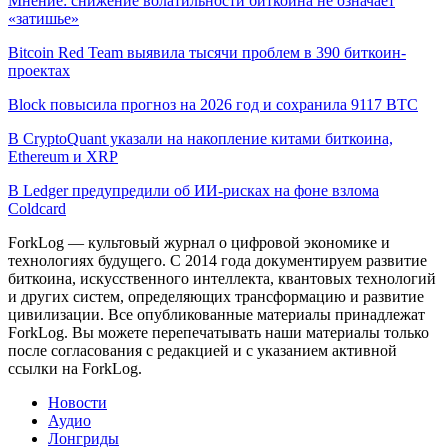
Мнение: снижение волатильности биткоина не означает
«затишье»
Bitcoin Red Team выявила тысячи проблем в 390 биткоин-
проектах
Block повысила прогноз на 2026 год и сохранила 9117 BTC
В CryptoQuant указали на накопление китами биткоина,
Ethereum и XRP
В Ledger предупредили об ИИ-рисках на фоне взлома
Coldcard
ForkLog — культовый журнал о цифровой экономике и
технологиях будущего. С 2014 года документируем развитие
биткоина, искусственного интеллекта, квантовых технологий
и других систем, определяющих трансформацию и развитие
цивилизации.
Все опубликованные материалы принадлежат
ForkLog. Вы можете перепечатывать наши материалы только
после согласования с редакцией и с указанием активной
ссылки на ForkLog.
Новости
Аудио
Лонгриды