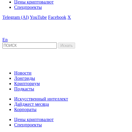
Цены криптовалют
Спецпроекты
Telegram (AI)
YouTube
Facebook
X
En
Новости
Лонгриды
Крипториум
Подкасты
Искусственный интеллект
Дайджест месяца
Корпораты
Цены криптовалют
Спецпроекты