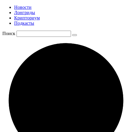
Новости
Лонгриды
Крипториум
Подкасты
Поиск