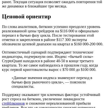
ранее. Текущая ситуация позволяет ожидать повторения той
же динамики в ближайшие три месяца.
Ценовой ориентир
По слова аналитиков, биткоин успешно преодолел уровень
реализованной цены
трейдеров на $116 000 и официально
перешел в бычью фазу цикла. После тестирования этой
отметки и закрепления в районе $117 300 эксперты
обозначили целевой диапазон на квартал в $160 000-200 000.
Оптимистичный сценарий подтверждают технические
индикаторы, подчеркнули они. Индекс «бычьей силы»
CryptoQuant находился в районе 40-50 в конце третьего
квартала. То же самое наблюдалось в прошлом году, когда
курс первой криптовалюты вырос с $70 000 до $100 000.
«Данные значения индекса знаменуют переход в
бычью фазу рыночного цикла», — пояснили
специалисты.
Поддержку оказывают три ключевых фактора: устойчивый
рост спроса на биткоин, увеличение ликвидности
стейблкоинов
и снижение нереализованной прибыли
трейдеров. Все это «в совокупности снижает потенциал