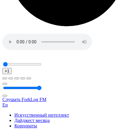
×1
Слушать ForkLog FM
En
Искусственный интеллект
Дайджест месяца
Корпораты