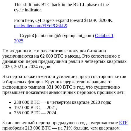
This shift puts BTC back in the BULL phase of the
cycle indicator.
From here, Q4 targets expand toward $160K–$200K.
pic.twitter.com/FlYePG6kL9
— CryptoQuant.com (@cryptoquant_com)
October 1,
2025
По их данным, с июля спотовые покупки биткоина
увеличиваются на 62 000 BTC в месяц. Это сопоставимо с
динамикой перед предыдущими ралли в четвертых кварталах
2020, 2021 и 2024 годов.
Эксперты также отметили усиление спроса со стороны китов
и биржевых фондов. Крупные держатели наращивают
экспозицию темпами 331 000 BTC в год, что существенно
превышает показатели аналогичных периодов прошлых лет:
238 000 BTC — в четвертом квартале 2020 года;
197 000 BTC — 2021;
255 000 BTC — 2024.
За аналогичный период предыдущего года американские
ETF
приобрели 213 000 BTC — на 71% больше, чем кварталом