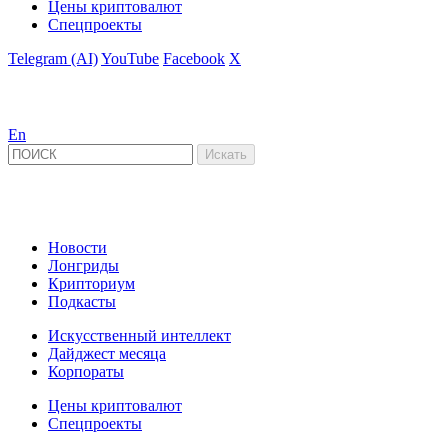
Цены криптовалют
Спецпроекты
Telegram (AI)
YouTube
Facebook
X
En
Новости
Лонгриды
Крипториум
Подкасты
Искусственный интеллект
Дайджест месяца
Корпораты
Цены криптовалют
Спецпроекты