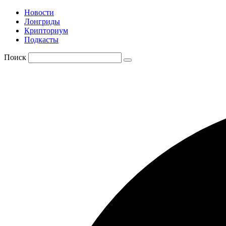
Новости
Лонгриды
Крипториум
Подкасты
Поиск