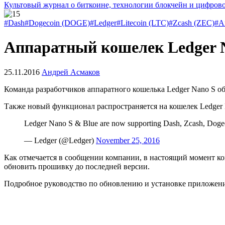
Культовый журнал о биткоине, технологии блокчейн и цифров
#Dash
#Dogecoin (DOGE)
#Ledger
#Litecoin (LTC)
#Zcash (ZEC)
#А
Аппаратный кошелек Ledger N
25.11.2016
Андрей Асмаков
Команда разработчиков аппаратного кошелька Ledger Nano S об
Также новый функционал распространяется на кошелек Ledger 
Ledger Nano S & Blue are now supporting Dash, Zcash, Dogecoi
— Ledger (@Ledger)
November 25, 2016
Как отмечается в сообщении компании, в настоящий момент к
обновить прошивку до последней версии.
Подробное руководство по обновлению и установке приложе