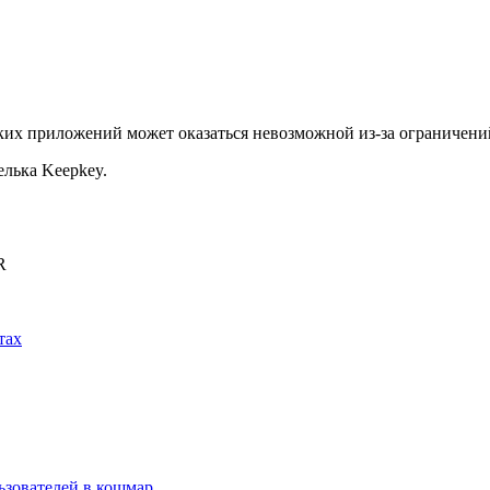
ких приложений может оказаться невозможной из-за ограничени
лька Keepkey.
R
тах
льзователей в кошмар