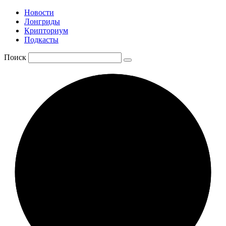
Новости
Лонгриды
Крипториум
Подкасты
Поиск