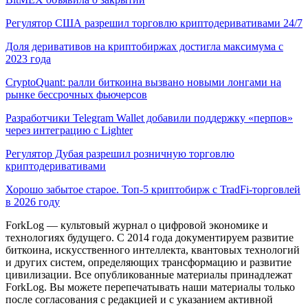
Регулятор США разрешил торговлю криптодеривативами 24/7
Доля деривативов на криптобиржах достигла максимума с
2023 года
CryptoQuant: ралли биткоина вызвано новыми лонгами на
рынке бессрочных фьючерсов
Разработчики Telegram Wallet добавили поддержку «перпов»
через интеграцию с Lighter
Регулятор Дубая разрешил розничную торговлю
криптодеривативами
Хорошо забытое старое. Топ-5 криптобирж с TradFi-торговлей
в 2026 году
ForkLog — культовый журнал о цифровой экономике и
технологиях будущего. С 2014 года документируем развитие
биткоина, искусственного интеллекта, квантовых технологий
и других систем, определяющих трансформацию и развитие
цивилизации.
Все опубликованные материалы принадлежат
ForkLog. Вы можете перепечатывать наши материалы только
после согласования с редакцией и с указанием активной