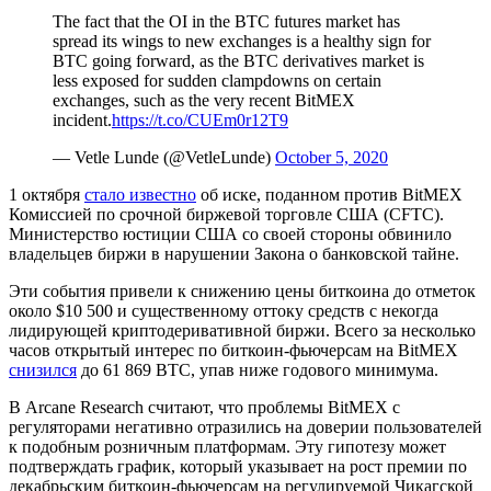
The fact that the OI in the BTC futures market has
spread its wings to new exchanges is a healthy sign for
BTC going forward, as the BTC derivatives market is
less exposed for sudden clampdowns on certain
exchanges, such as the very recent BitMEX
incident.
https://t.co/CUEm0r12T9
— Vetle Lunde (@VetleLunde)
October 5, 2020
1 октября
стало известно
об иске, поданном против BitMEX
Комиссией по срочной биржевой торговле США (CFTC).
Министерство юстиции США со своей стороны обвинило
владельцев биржи в нарушении Закона о банковской тайне.
Эти события привели к снижению цены биткоина до отметок
около $10 500 и существенному оттоку средств с некогда
лидирующей криптодеривативной биржи. Всего за несколько
часов открытый интерес по биткоин-фьючерсам на BitMEX
снизился
до 61 869 BTC, упав ниже годового минимума.
В Arcane Research считают, что проблемы BitMEX с
регуляторами негативно отразились на доверии пользователей
к подобным розничным платформам. Эту гипотезу может
подтверждать график, который указывает на рост премии по
декабрьским биткоин-фьючерсам на регулируемой Чикагской