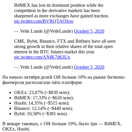
BitMEX has lost its dominant position while the
competition in the derivative markets has been
sharpened as more exchanges have gained traction.
pic.twitter.com/BVRQTAOSoo
— Vetle Lunde (@VetleLunde)
October 5, 2020
CME, Bybit, Binance, FTX and Bitfinex have all seen
strong growth in their relative shares of the total open
interest in the BTC futures market this year.
pic.twitter.com/ANfK7d63Ux
— Vetle Lunde (@VetleLunde)
October 5, 2020
На начало октября долей ОИ больше 10% на рынке биткоин-
фьючерсов располагали пять платформ:
OKEx: 23,07% (~$830 млн);
BitMEX: 17,33% (~$620 млн);
Huobi: 14,35% (~$515 млн);
Binance: 12,14% (~$440 млн);
Bybit: 10,58% (~$381 млн).
В январе таковых, с ОИ больше 10%, было три — BitMEX,
OKEx, Huobi.