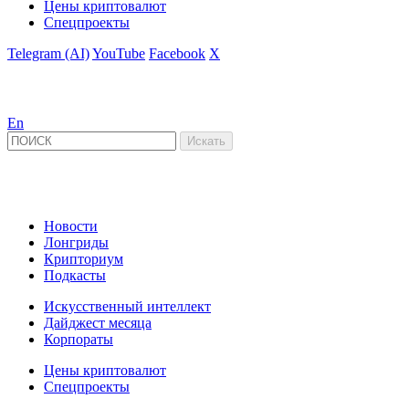
Цены криптовалют
Спецпроекты
Telegram (AI)
YouTube
Facebook
X
En
Новости
Лонгриды
Крипториум
Подкасты
Искусственный интеллект
Дайджест месяца
Корпораты
Цены криптовалют
Спецпроекты