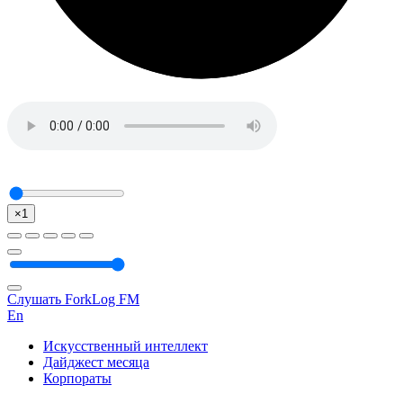
×1
Слушать ForkLog FM
En
Искусственный интеллект
Дайджест месяца
Корпораты