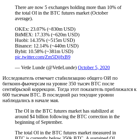
There are now 5 exchanges holding more than 10% of
the total OI in the BTC futures market (October
average).
OKEx: 23.07% (~830m USD)
BitMEX: 17.33% (~620m USD)
Huobi: 14.35% (~515m USD)
Binance: 12.14% (~440m USD)
Bybit: 10.58% (~381m USD)
pic.twitter.com/Zm5DijfxB9
— Vetle Lunde (@VetleLunde)
October 5, 2020
Исследователь отмечает стабилизацию общего ОИ по
биткоин-фьючерсам на уровне 350 тысяч BTC после
сентябрьской коррекции. Тогда этот показатель приближался к
600 тысячам BTC. В последний раз текущие уровни
наблюдались в начале мая.
The OI in the BTC futures market has stabilized at
around $4 billion following the BTC correction in the
beginning of September.
The total OI in the BTC futures market measured in
BTC is currently below 350k BTC. A sustained OI