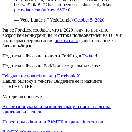
below 350k BTC has not been seen since early May.
pic.twitter.com/wAaxqAVPx0
— Vetle Lunde (@VetleLunde)
October 5, 2020
Ранее ForkLog сообщал, что в 2020 году по причине
возросшей конкуренции и оттока пользователей на DEX и
платформы деривативов
прекратили
существование 75
биткоин-бирж.
Подписывайтесь на новости ForkLog в
Twitter
!
Подписывайтесь на ForkLog в социальных сетях
Telegram (основной канал)
Facebook
X
Нашли ошибку в тексте? Выделите ее и нажмите
CTRL+ENTER
Материалы по теме
Аналитики указали на концентрацию риска на рынке
криптодеривативов
Инвесторы обвинили BitMEX в краже биткоинов
BitMEX объявила о закрытии