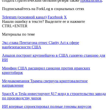
создать стратегический биткоин-резерв также
провалились
.
Подписывайтесь на ForkLog в социальных сетях
Telegram (основной канал)
Facebook
X
Нашли ошибку в тексте? Выделите ее и нажмите
CTRL+ENTER
Материалы по теме
Экс-глава Пентагона отнес Clarity Act к сфере
нацбезопасности США
Amazon построит крупнейшую в США газовую станцию для
ИИ
Минфин США расширил санкции против иранских
криптобирж
Медиакомпания Трампа свернула криптовалютное
направление
SpaceX и Tesla инвестируют $17 млрд в строительство завода
по производству чипов
ИИ впервые спроектировал полные геномы вирусов