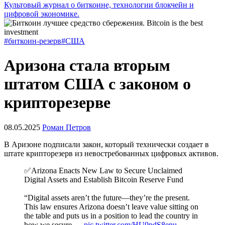
Культовый журнал о биткоине, технологии блокчейн и
цифровой экономике.
#биткоин-резерв
#США
Аризона стала вторым
штатом США с законом о
крипторезерве
08.05.2025
Роман Петров
В Аризоне подписали закон, который технически создает в
штате крипторезерв из невостребованных цифровых активов.
✅Arizona Enacts New Law to Secure Unclaimed
Digital Assets and Establish Bitcoin Reserve Fund
“Digital assets aren’t the future—they’re the present.
This law ensures Arizona doesn’t leave value sitting on
the table and puts us in a position to lead the country in
how we secure,…
pic.twitter.com/HU9pdS8enu