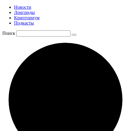
Новости
Лонгриды
Крипториум
Подкасты
Поиск