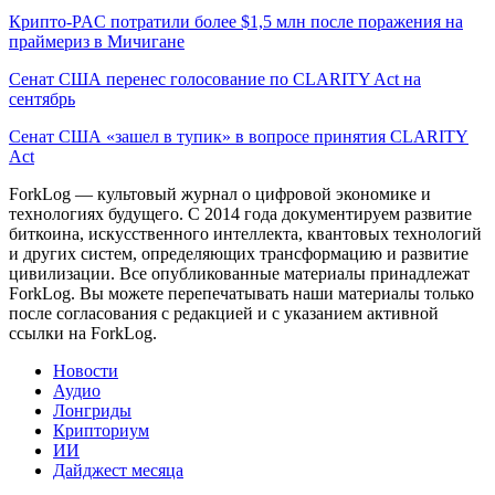
Крипто-PAC потратили более $1,5 млн после поражения на
праймериз в Мичигане
Сенат США перенес голосование по CLARITY Act на
сентябрь
Сенат США «зашел в тупик» в вопросе принятия CLARITY
Act
ForkLog — культовый журнал о цифровой экономике и
технологиях будущего. С 2014 года документируем развитие
биткоина, искусственного интеллекта, квантовых технологий
и других систем, определяющих трансформацию и развитие
цивилизации.
Все опубликованные материалы принадлежат
ForkLog. Вы можете перепечатывать наши материалы только
после согласования с редакцией и с указанием активной
ссылки на ForkLog.
Новости
Аудио
Лонгриды
Крипториум
ИИ
Дайджест месяца