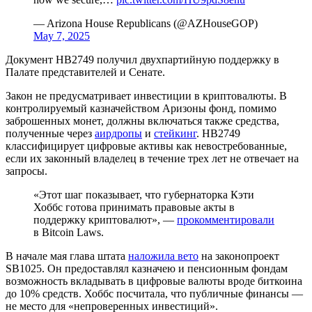
— Arizona House Republicans (@AZHouseGOP)
May 7, 2025
Документ HB2749 получил двухпартийную поддержку в
Палате представителей и Сенате.
Закон не предусматривает инвестиции в криптовалюты. В
контролируемый казначейством Аризоны фонд, помимо
заброшенных монет, должны включаться также средства,
полученные через
аирдропы
и
стейкинг
. HB2749
классифицирует цифровые активы как невостребованные,
если их законный владелец в течение трех лет не отвечает на
запросы.
«Этот шаг показывает, что губернаторка Кэти
Хоббс готова принимать правовые акты в
поддержку криптовалют», —
прокомментировали
в Bitcoin Laws.
В начале мая глава штата
наложила вето
на законопроект
SB1025. Он предоставлял казначею и пенсионным фондам
возможность вкладывать в цифровые валюты вроде биткоина
до 10% средств. Хоббс посчитала, что публичные финансы —
не место для «непроверенных инвестиций».