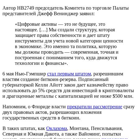
Автор HB2749 председатель Комитета по торговле Палаты
представителей Джефф Венинджер заявил:
«Цифровые активы — это не будущее, это
настоящее. […] Мы создали структуру, которая
защищает права собственности и дает штату
инструменты для учета новой категории ценности
в экономике. Это именно та политика, которую
мы должны проводить — современная, точная и
построенная с пониманием того, куда движутся
технологии и финансы».
6 мая Нью-Гэмпшир
стал первым штатом
, разрешившим
властям создание биткоин-резерва. Подписанный
губернаторкой Келли Айотт закон дает казначейству право
использовать до 5% средств для инвестиций в криптовалюты
и драгоценные металлы с капитализацией не ниже $500 млн.
Напомним, о Флориде власти
прекратили рассмотрение
сразу
двух правовых актов, разрешающих вложения
государственных средств в биткоин.
В таких штатах, как
Оклахома
, Монтана, Пенсильвания,
Северная и Южная Дакота, а также Вайоминг, попытки