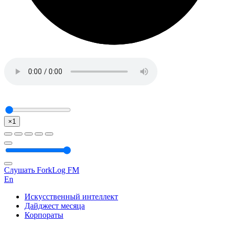
×1
Слушать ForkLog FM
En
Искусственный интеллект
Дайджест месяца
Корпораты