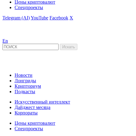
Цены криптовалют
Спецпроекты
Telegram (AI)
YouTube
Facebook
X
En
Новости
Лонгриды
Крипториум
Подкасты
Искусственный интеллект
Дайджест месяца
Корпораты
Цены криптовалют
Спецпроекты