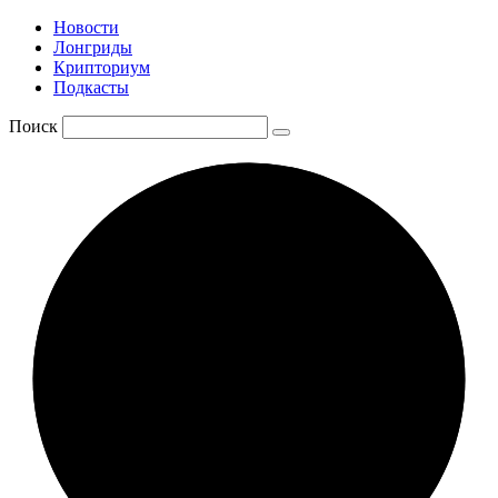
Новости
Лонгриды
Крипториум
Подкасты
Поиск