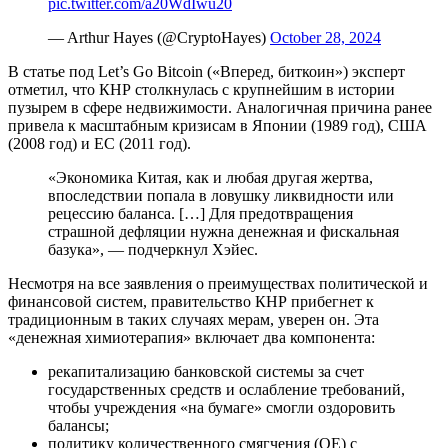
pic.twitter.com/a20WdIwu20
— Arthur Hayes (@CryptoHayes)
October 28, 2024
В статье под Let’s Go Bitcoin («Вперед, биткоин») эксперт
отметил, что КНР столкнулась с крупнейшим в истории
пузырем в сфере недвижимости. Аналогичная причина ранее
привела к масштабным кризисам в Японии (1989 год), США
(2008 год) и ЕС (2011 год).
«Экономика Китая, как и любая другая жертва,
впоследствии попала в ловушку ликвидности или
рецессию баланса. […] Для предотвращения
страшной дефляции нужна денежная и фискальная
базука», — подчеркнул Хэйес.
Несмотря на все заявления о преимуществах политической и
финансовой систем, правительство КНР прибегнет к
традиционным в таких случаях мерам, уверен он. Эта
«денежная химиотерапия» включает два компонента:
рекапитализацию банковской системы за счет
государственных средств и ослабление требований,
чтобы учреждения «на бумаге» смогли оздоровить
балансы;
политику количественного смягчения (QE) с