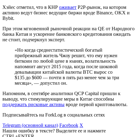
Хэйес отметил, что в КНР
оживает
P2P-рынок, на котором
активно ведут бизнес ведущие биржи вроде Binance, OKX и
Bybit.
При этом мгновенной рыночной реакции на QE от Народного
банка Китая и ускорение банковского кредитования ожидать
не стоит, подчеркнул эксперт.
«Но когда среднестатистический богатый
прибрежный житель Чжоу решит, что ему нужен
биткоин по любой цене в юанях, волатильность
напомнит август 2015 года, когда после шоковой
девальвации китайской валюты BTC вырос со
$135 до $600 — почти в пять раз менее чем за три
месяца», — допустил он.
Напомним, в сентябре аналитики QCP Capital пришли к
выводу, что стимулирующие меры в Китае способны
поддержать рисковые активы
вроде первой криптовалюты.
Подписывайтесь на ForkLog в социальных сетях
Telegram (основной канал)
Facebook
X
Нашли ошибку в тексте? Выделите ее и нажмите
CTRL+ENTER