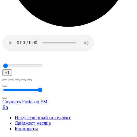
×1
Слушать ForkLog FM
En
Искусственный интеллект
Дайджест месяца
Корпораты