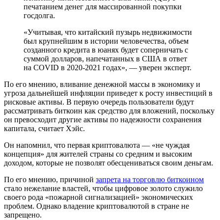
печатанием денег для массированной покупки
госдолга.
«Учитывая, что китайский пузырь недвижимости
был крупнейшим в истории человечества, объем
созданного кредита в юанях будет соперничать с
суммой долларов, напечатанных в США в ответ
на COVID в 2020-2021 годах», — уверен эксперт.
По его мнению, вливание денежной массы в экономику и
угроза дальнейшей инфляции приведет к росту инвестиций в
рисковые активы. В первую очередь пользователи будут
рассматривать биткоин как средство для вложений, поскольку
он превосходит другие активы по надежности сохранения
капитала, считает Хэйс.
Он напомнил, что первая криптовалюта — «не чуждая
концепция» для жителей страны со средним и высоким
доходом, которые не позволят обесцениваться своим деньгам.
По его мнению, причиной
запрета на торговлю биткоином
стало нежелание властей, чтобы цифровое золото служило
своего рода «пожарной сигнализацией» экономических
проблем. Однако владение криптовалютой в стране не
запрещено.