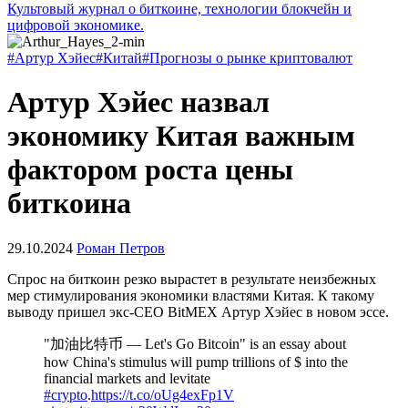
Культовый журнал о биткоине, технологии блокчейн и
цифровой экономике.
#Артур Хэйес
#Китай
#Прогнозы о рынке криптовалют
Артур Хэйес назвал
экономику Китая важным
фактором роста цены
биткоина
29.10.2024
Роман Петров
Спрос на биткоин резко вырастет в результате неизбежных
мер стимулирования экономики властями Китая. К такому
выводу пришел экс-CEO BitMEX Артур Хэйес в новом эссе.
"加油比特币 — Let's Go Bitcoin" is an essay about
how China's stimulus will pump trillions of $ into the
financial markets and levitate
#crypto
.
https://t.co/oUg4exFp1V