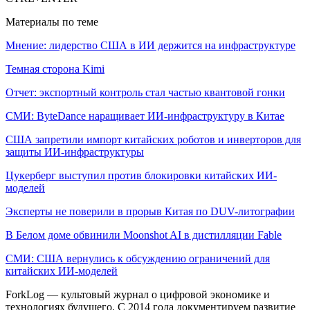
Материалы по теме
Мнение: лидерство США в ИИ держится на инфраструктуре
Темная сторона Kimi
Отчет: экспортный контроль стал частью квантовой гонки
СМИ: ByteDance наращивает ИИ-инфраструктуру в Китае
США запретили импорт китайских роботов и инверторов для
защиты ИИ-инфраструктуры
Цукерберг выступил против блокировки китайских ИИ-
моделей
Эксперты не поверили в прорыв Китая по DUV-литографии
В Белом доме обвинили Moonshot AI в дистилляции Fable
СМИ: США вернулись к обсуждению ограничений для
китайских ИИ-моделей
ForkLog — культовый журнал о цифровой экономике и
технологиях будущего. С 2014 года документируем развитие