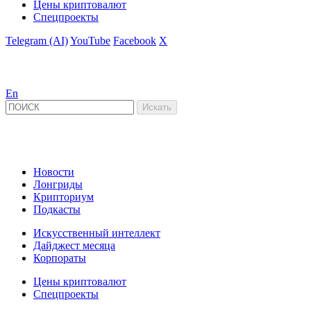
Цены криптовалют
Спецпроекты
Telegram (AI)
YouTube
Facebook
X
En
Новости
Лонгриды
Крипториум
Подкасты
Искусственный интеллект
Дайджест месяца
Корпораты
Цены криптовалют
Спецпроекты