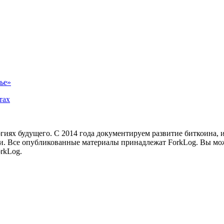
ье»
тах
иях будущего. С 2014 года документируем развитие биткоина, 
и.
Все опубликованные материалы принадлежат ForkLog. Вы мож
rkLog.