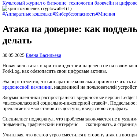
Культовый журнал о биткоине, технологии блокчейн и цифров
#Аппаратные кошельки
#Кибербезопасность
#Мнения
Атака на доверие: как поддел
делать
30.05.2025
Елена Васильева
Новая волна атак в криптоиндустрии нацелена не на взлом кош
ForkLog, как обезопасить свои цифровые активы.
Эксперт отметил, что аппаратные кошельки принято считать сам
вредоносной кампании
, нацеленной на пользователей устройс
Злоумышленники распространяют вредоносные версии Ledger Liv
«высококлассной социально-инженерной атакой». Поддельное 
предлагается «восстановить доступ», введя свою сид-фразу.
Специалист подчеркнул, что проблема заключается не в уязви
подменить, графический интерфейс — скопировать, а страница
Учитывая, что вектор угроз сместился в сторону атак на восп