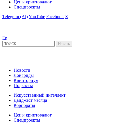
Цены криптовалют
Спецпроекты
Telegram (AI)
YouTube
Facebook
X
En
Новости
Лонгриды
Крипториум
Подкасты
Искусственный интеллект
Дайджест месяца
Корпораты
Цены криптовалют
Спецпроекты