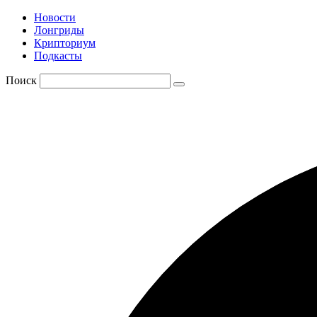
Новости
Лонгриды
Крипториум
Подкасты
Поиск