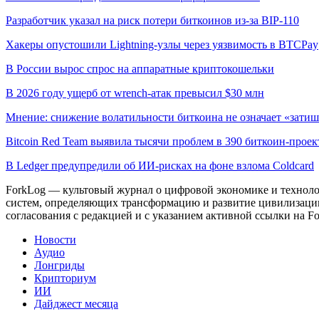
Разработчик указал на риск потери биткоинов из-за BIP-110
Хакеры опустошили Lightning-узлы через уязвимость в BTCPay
В России вырос спрос на аппаратные криптокошельки
В 2026 году ущерб от wrench-атак превысил $30 млн
Мнение: снижение волатильности биткоина не означает «затиш
Bitcoin Red Team выявила тысячи проблем в 390 биткоин-проек
В Ledger предупредили об ИИ-рисках на фоне взлома Coldcard
ForkLog — культовый журнал о цифровой экономике и технолог
систем, определяющих трансформацию и развитие цивилизаци
согласования с редакцией и с указанием активной ссылки на Fo
Новости
Аудио
Лонгриды
Крипториум
ИИ
Дайджест месяца