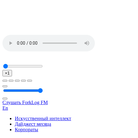
×1
Слушать ForkLog FM
En
Искусственный интеллект
Дайджест месяца
Корпораты