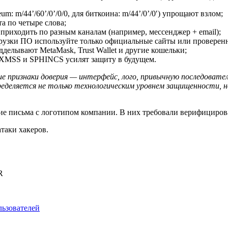
: m/44’/60’/0’/0/0, для биткоина: m/44’/0’/0′) упрощают взлом;
а по четыре слова;
приходить по разным каналам (например, мессенджер + email);
рузки ПО используйте только официальные сайты или проверен
елывают MetaMask, Trust Wallet и другие кошельки;
 XMSS и SPHINCS усилят защиту в будущем.
ие признаки доверия — интерфейс, лого, привычную последоват
ределяется не только технологическим уровнем защищенности, н
е письма с логотипом компании. В них требовали верифицироват
атаки хакеров.
R
льзователей