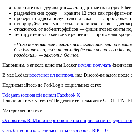
измените путь деривации — стандартные пути (для Ethereum
разделяйте сид-фразу — храните 12 слов как три фрагмент
проверяйте адреса получателей дважды — запрос должен 
игнорируйте рекламные ссылки в поисковиках — для заг
откажитесь от веб-интерфейсов — фишинговые сайты подд
тестируйте пост-квантовые решения — протоколы вроде
«Пока пользователь полагается исключительно на внешн
Следовательно, подлинная кибербезопасность сегодня оп
поведения», — заключил Осипов.
Напомним, в апреле клиенты Ledger
начали получать
физически
В мае Ledger
восстановил контроль
над Discord-каналом после 
Подписывайтесь на ForkLog в социальных сетях
Telegram (основной канал)
Facebook
X
Нашли ошибку в тексте? Выделите ее и нажмите CTRL+ENTE
Материалы по теме
Основатель BitMart отверг обвинения в присвоении средств по
Сеть биткоина разделилась из-за софтфорка BIP-110