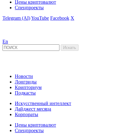
Цены криптовалют
Спецпроекты
Telegram (AI)
YouTube
Facebook
X
En
Новости
Лонгриды
Крипториум
Подкасты
Искусственный интеллект
Дайджест месяца
Корпораты
Цены криптовалют
Спецпроекты