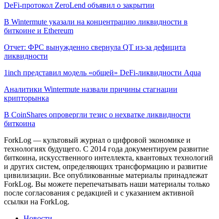
DeFi-протокол ZeroLend объявил о закрытии
В Wintermute указали на концентрацию ликвидности в
биткоине и Ethereum
Отчет: ФРС вынужденно свернула QT из-за дефицита
ликвидности
1inch представил модель «общей» DeFi-ликвидности Aqua
Аналитики Wintermute назвали причины стагнации
крипторынка
В CoinShares опровергли тезис о нехватке ликвидности
биткоина
ForkLog — культовый журнал о цифровой экономике и
технологиях будущего. С 2014 года документируем развитие
биткоина, искусственного интеллекта, квантовых технологий
и других систем, определяющих трансформацию и развитие
цивилизации.
Все опубликованные материалы принадлежат
ForkLog. Вы можете перепечатывать наши материалы только
после согласования с редакцией и с указанием активной
ссылки на ForkLog.
Новости