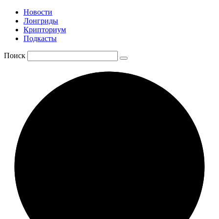
Новости
Лонгриды
Крипториум
Подкасты
Поиск