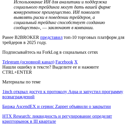
Использование ИИ для аналитики и поддержка
социального трейдинга могут дать вашей фирме
конкурентное преимущество. ИИ помогает
выявлять риски в поведении трейдеров, а
социальный трейдинг способствует созданию
сообщества», ― заключают в компании.
Ранее B2BROKER
представил
топ-10 торговых платформ для
трейдеров в 2025 году.
Подписывайтесь на ForkLog в социальных сетях
Telegram (основной канал)
Facebook
X
Нашли ошибку в тексте? Выделите ее и нажмите
CTRL+ENTER
Материалы по теме
1inch открыл доступ к протоколу Aqua и запустил программу
вознаграждений
Биржа AscendEX и сервис Zapper объявили о закрытии
HTX Research: ликвидность и регулирование определят
крипторынок в III квартале