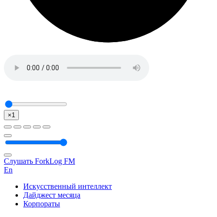
×1
Слушать ForkLog FM
En
Искусственный интеллект
Дайджест месяца
Корпораты