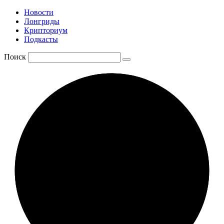
Новости
Лонгриды
Крипториум
Подкасты
Поиск