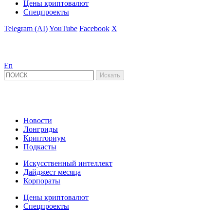
Цены криптовалют
Спецпроекты
Telegram (AI)
YouTube
Facebook
X
En
Новости
Лонгриды
Крипториум
Подкасты
Искусственный интеллект
Дайджест месяца
Корпораты
Цены криптовалют
Спецпроекты