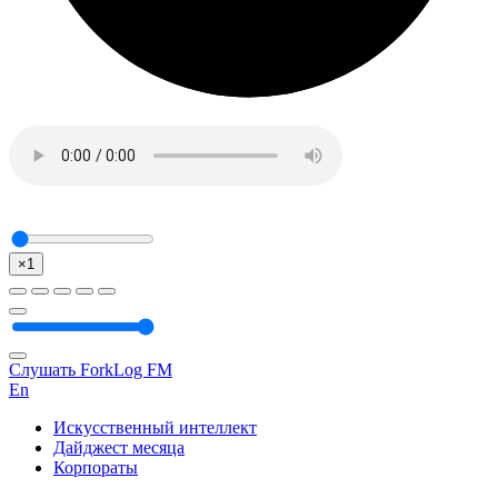
×1
Слушать ForkLog FM
En
Искусственный интеллект
Дайджест месяца
Корпораты