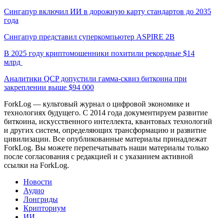
Сингапур включил ИИ в дорожную карту стандартов до 2035
года
Сингапур представил суперкомпьютер ASPIRE 2B
В 2025 году криптомошенники похитили рекордные $14
млрд
Аналитики QCP допустили гамма-сквиз биткоина при
закреплении выше $94 000
ForkLog — культовый журнал о цифровой экономике и
технологиях будущего. С 2014 года документируем развитие
биткоина, искусственного интеллекта, квантовых технологий
и других систем, определяющих трансформацию и развитие
цивилизации.
Все опубликованные материалы принадлежат
ForkLog. Вы можете перепечатывать наши материалы только
после согласования с редакцией и с указанием активной
ссылки на ForkLog.
Новости
Аудио
Лонгриды
Крипториум
ИИ