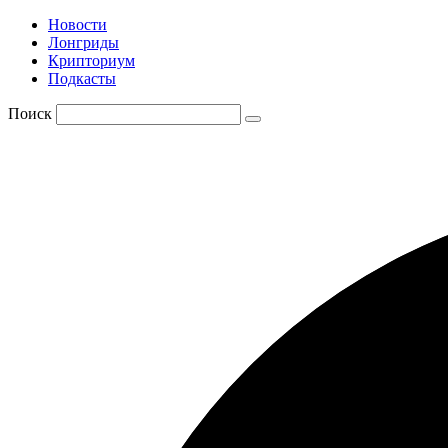
Новости
Лонгриды
Крипториум
Подкасты
Поиск