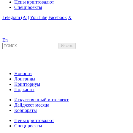
Цены криптовалют
Спецпроекты
Telegram (AI)
YouTube
Facebook
X
En
Новости
Лонгриды
Крипториум
Подкасты
Искусственный интеллект
Дайджест месяца
Корпораты
Цены криптовалют
Спецпроекты