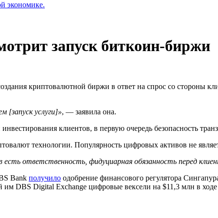
ой экономике.
мотрит запуск биткоин-биржи
здания криптовалютной биржи в ответ на спрос со стороны кли
м [запуск услуги]»
, — заявила она.
 инвестирования клиентов, в первую очередь безопасность тран
товалют технологии. Популярность цифровых активов не являет
ков есть ответственность,
фидуциарная обязанность
перед клие
DBS Bank
получило
одобрение финансового регулятора Сингапур
 им DBS Digital Exchange цифровые вексели на $11,3 млн в ход