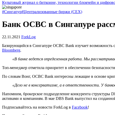
Культовый журнал о биткоине, технологии блокчейн и цифров
#Сингапур
#Централизованные биржи (CEX)
Банк OCBC в Сингапуре расс
22.11.2021
ForkLog
Базирующийся в Сингапуре OCBC Bank изучает возможность со
Bloomberg
.
«В банке ведется определенная работа. Мы рассматривае
Топ-менеджер отметила приоритет в обеспечении безопасности
По словам Вонг, OCBC Bank интересны лежащие в основе крип
«Дело не в консерватизме, а в ответственности. У бан
Напомним, брокерское подразделение конкурента структуры 
активами и компаниям. В мае DBS Bank выпустил на созданной
Подписывайтесь на новости ForkLog в
Facebook
!