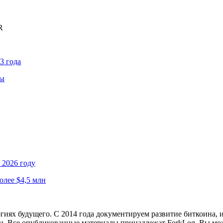
R
3 года
ны
 2026 году
олее $4,5 млн
иях будущего. С 2014 года документируем развитие биткоина, 
и.
Все опубликованные материалы принадлежат ForkLog. Вы мож