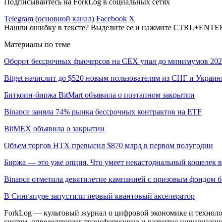
Подписывайтесь на ForkLog в социальных сетях
Telegram (основной канал)
Facebook
X
Нашли ошибку в тексте? Выделите ее и нажмите CTRL+ENTE
Материалы по теме
Оборот бессрочных фьючерсов на CEX упал до минимумов 202
Bitget начислит до $520 новым пользователям из СНГ и Украи
Биткоин-биржа BitMart объявила о поэтапном закрытии
Binance заняла 74% рынка бессрочных контрактов на ETF
BitMEX объявила о закрытии
Объем торгов HTX превысил $870 млрд в первом полугодии
Биржа — это уже опция. Что умеет некастодиальный кошелек в
Binance отметила девятилетие кампанией с призовым фондом б
В Сингапуре запустили первый квантовый акселератор
ForkLog — культовый журнал о цифровой экономике и технолог
систем, определяющих трансформацию и развитие цивилизаци