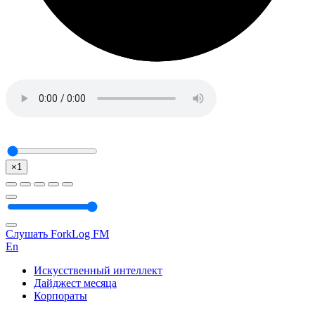
×1
Слушать ForkLog FM
En
Искусственный интеллект
Дайджест месяца
Корпораты