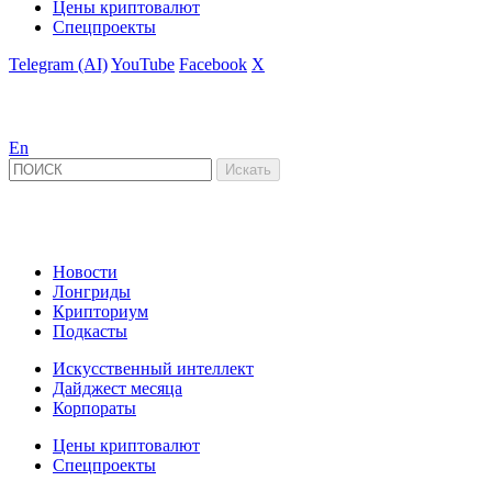
Цены криптовалют
Спецпроекты
Telegram (AI)
YouTube
Facebook
X
En
Новости
Лонгриды
Крипториум
Подкасты
Искусственный интеллект
Дайджест месяца
Корпораты
Цены криптовалют
Спецпроекты