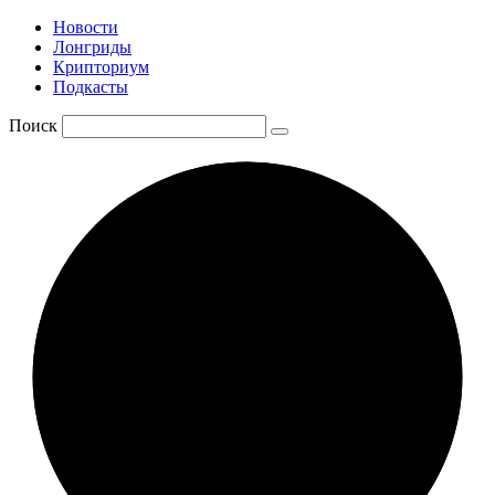
Новости
Лонгриды
Крипториум
Подкасты
Поиск