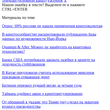
Telegram (основной канал)
Facebook
X
Нашли ошибку в тексте? Выделите ее и нажмите
CTRL+ENTER
Материалы по теме
Опрос: 69% россиян не нашли применения криптовалютам
В криптосообществе раскритиковали публикацию базы
данных по недвижимости Нью-Йорка
Quantum & After. Можно ли заработать на квантовых
технологиях?
Банки США потребовали закрыть лазейки в запрете на
доходность стейблкоинов
В Китае предложили считать использование миксеров
признаком отмывания денег
Биткоин пережил худший месяц за четыре года
Тайвань одобрил закон о крипторегулировании
От обещаний к указам: что Трамп (не) сделал на экваторе
второго президентства