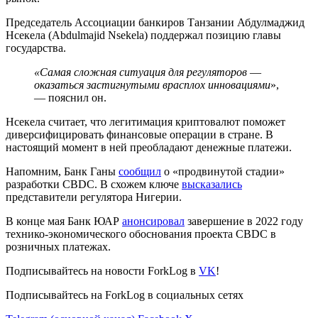
Председатель Ассоциации банкиров Танзании Абдулмаджид
Нсекела (Abdulmajid Nsekela) поддержал позицию главы
государства.
«Самая сложная ситуация для регуляторов
—
оказаться застигнутыми врасплох инновациями
»,
— пояснил он.
Нсекела считает, что легитимация криптовалют поможет
диверсифицировать финансовые операции в стране. В
настоящий момент в ней преобладают денежные платежи.
Напомним, Банк Ганы
сообщил
о «продвинутой стадии»
разработки
CBDC
. В схожем ключе
высказались
представители регулятора Нигерии.
В конце мая Банк ЮАР
анонсировал
завершение в 2022 году
технико-экономического обоснования проекта CBDC в
розничных платежах.
Подписывайтесь на новости ForkLog в
VK
!
Подписывайтесь на ForkLog в социальных сетях