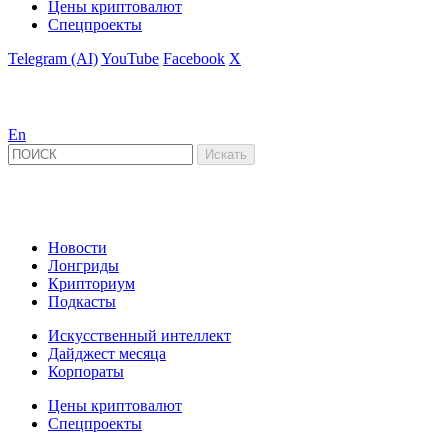
Цены криптовалют
Спецпроекты
Telegram (AI)
YouTube
Facebook
X
En
Новости
Лонгриды
Крипториум
Подкасты
Искусственный интеллект
Дайджест месяца
Корпораты
Цены криптовалют
Спецпроекты