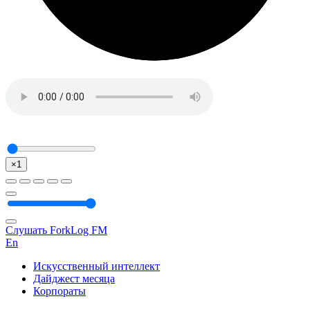
×1
Слушать ForkLog FM
En
Искусственный интеллект
Дайджест месяца
Корпораты