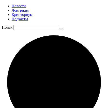
Новости
Лонгриды
Крипториум
Подкасты
Поиск