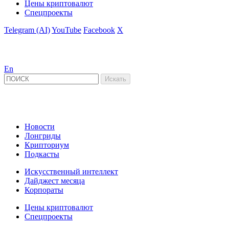
Цены криптовалют
Спецпроекты
Telegram (AI)
YouTube
Facebook
X
En
Новости
Лонгриды
Крипториум
Подкасты
Искусственный интеллект
Дайджест месяца
Корпораты
Цены криптовалют
Спецпроекты