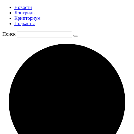
Новости
Лонгриды
Крипториум
Подкасты
Поиск