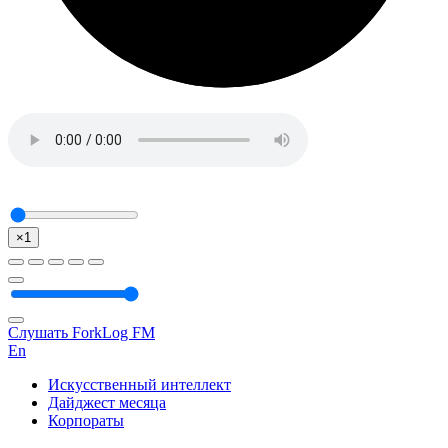
×1
Слушать ForkLog FM
En
Искусственный интеллект
Дайджест месяца
Корпораты