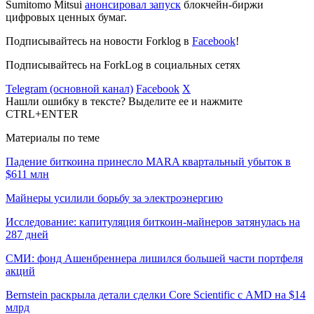
Sumitomo Mitsui
анонсировал запуск
блокчейн-биржи
цифровых ценных бумаг.
Подписывайтесь на новости Forklog в
Facebook
!
Подписывайтесь на ForkLog в социальных сетях
Telegram (основной канал)
Facebook
X
Нашли ошибку в тексте? Выделите ее и нажмите
CTRL+ENTER
Материалы по теме
Падение биткоина принесло MARA квартальный убыток в
$611 млн
Майнеры усилили борьбу за электроэнергию
Исследование: капитуляция биткоин-майнеров затянулась на
287 дней
СМИ: фонд Ашенбреннера лишился большей части портфеля
акций
Bernstein раскрыла детали сделки Core Scientific с AMD на $14
млрд