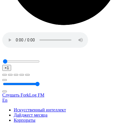
×1
Слушать ForkLog FM
En
Искусственный интеллект
Дайджест месяца
Корпораты