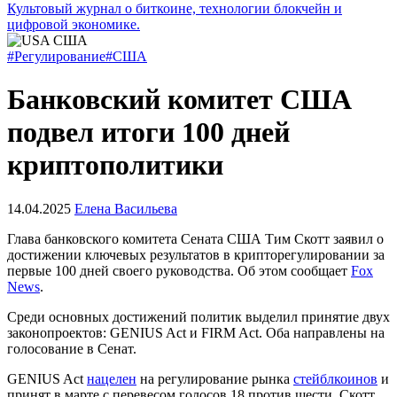
Культовый журнал о биткоине, технологии блокчейн и
цифровой экономике.
#Регулирование
#США
Банковский комитет США
подвел итоги 100 дней
криптополитики
14.04.2025
Елена Васильева
Глава банковского комитета Сената США Тим Скотт заявил о
достижении ключевых результатов в крипторегулировании за
первые 100 дней своего руководства. Об этом сообщает
Fox
News
.
Среди основных достижений политик выделил принятие двух
законопроектов: GENIUS Act и FIRM Act. Оба направлены на
голосование в Сенат.
GENIUS Act
нацелен
на регулирование рынка
стейблкоинов
и
принят в марте с перевесом голосов 18 против шести. Скотт