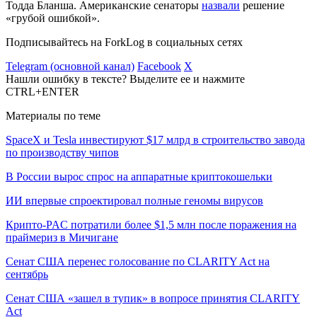
Тодда Бланша. Американские сенаторы
назвали
решение
«грубой ошибкой».
Подписывайтесь на ForkLog в социальных сетях
Telegram (основной канал)
Facebook
X
Нашли ошибку в тексте? Выделите ее и нажмите
CTRL+ENTER
Материалы по теме
SpaceX и Tesla инвестируют $17 млрд в строительство завода
по производству чипов
В России вырос спрос на аппаратные криптокошельки
ИИ впервые спроектировал полные геномы вирусов
Крипто-PAC потратили более $1,5 млн после поражения на
праймериз в Мичигане
Сенат США перенес голосование по CLARITY Act на
сентябрь
Сенат США «зашел в тупик» в вопросе принятия CLARITY
Act