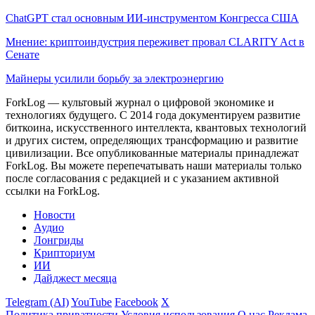
ChatGPT стал основным ИИ-инструментом Конгресса США
Мнение: криптоиндустрия переживет провал CLARITY Act в
Сенате
Майнеры усилили борьбу за электроэнергию
ForkLog — культовый журнал о цифровой экономике и
технологиях будущего. С 2014 года документируем развитие
биткоина, искусственного интеллекта, квантовых технологий
и других систем, определяющих трансформацию и развитие
цивилизации.
Все опубликованные материалы принадлежат
ForkLog. Вы можете перепечатывать наши материалы только
после согласования с редакцией и с указанием активной
ссылки на ForkLog.
Новости
Аудио
Лонгриды
Крипториум
ИИ
Дайджест месяца
Telegram (AI)
YouTube
Facebook
X
Политика приватности
Условия использования
О нас
Реклама