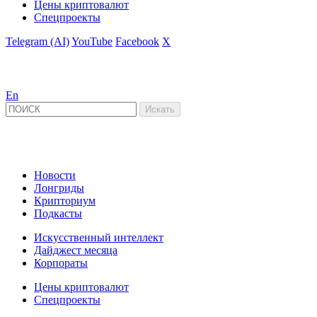
Цены криптовалют
Спецпроекты
Telegram (AI)
YouTube
Facebook
X
En
Новости
Лонгриды
Крипториум
Подкасты
Искусственный интеллект
Дайджест месяца
Корпораты
Цены криптовалют
Спецпроекты