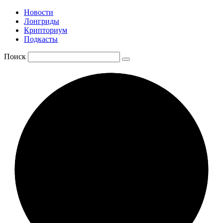
Новости
Лонгриды
Крипториум
Подкасты
Поиск