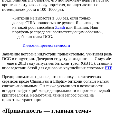
предприниматель отметил, что по-прежнему верит в первую
криптовалюту как основу портфеля, но ищет активы с
потенциалом роста в 100–1000 раз.
«Биткоин не вырастет в 500 раз, если только
доллар США полностью не рухнет. Я считаю, что
на такой рост способны
Zcash
или Bittensor. Наш
портфель распределен соответствующим образом»,
— добавил глава DCG.
Иллюзия преемственности
Заявление ветерана индустрии примечательно, учитывая роль
DCG в индустрии. Дочерняя структура холдинга — Grayscale
— еще в 2013 году запустила биткоин-траст (GBTC), ставший
впоследствии базой для одного из крупнейших спотовых
ETF
.
Предприниматель признал, что «в эпоху аналитических
сервисов вроде Chainalysis и Elliptic» биткоин больше нельзя
считать анонимным. Он также усомнился в возможности
внедрения функций конфиденциальности в протокол первой
криптовалюты, несмотря на явный запрос рынка на
приватные транзакции.
«Приватность — главная тема»