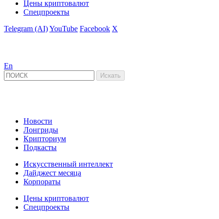
Цены криптовалют
Спецпроекты
Telegram (AI)
YouTube
Facebook
X
En
Новости
Лонгриды
Крипториум
Подкасты
Искусственный интеллект
Дайджест месяца
Корпораты
Цены криптовалют
Спецпроекты