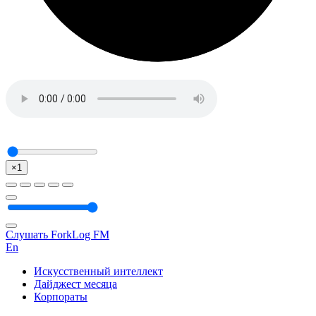
×1
Слушать ForkLog FM
En
Искусственный интеллект
Дайджест месяца
Корпораты