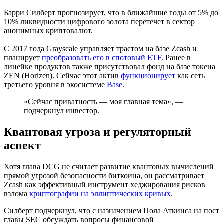
Барри Силберт прогнозирует, что в ближайшие годы от 5% до
10% ликвидности цифрового золота перетечет в сектор
анонимных криптовалют.
С 2017 года Grayscale управляет трастом на базе Zcash и
планирует
преобразовать его в спотовый ETF
. Ранее в
линейке продуктов также присутствовал фонд на базе токена
ZEN (Horizen). Сейчас этот актив
функционирует
как сеть
третьего уровня в экосистеме
Base
.
«Сейчас приватность — моя главная тема», —
подчеркнул инвестор.
Квантовая угроза и регуляторный
аспект
Хотя глава DCG не считает развитие квантовых вычислений
прямой угрозой безопасности биткоина, он рассматривает
Zcash как эффективный инструмент хеджирования рисков
взлома
криптографии на эллиптических кривых
.
Силберт подчеркнул, что с назначением Пола Аткинса на пост
главы
SEC
обсуждать вопросы финансовой