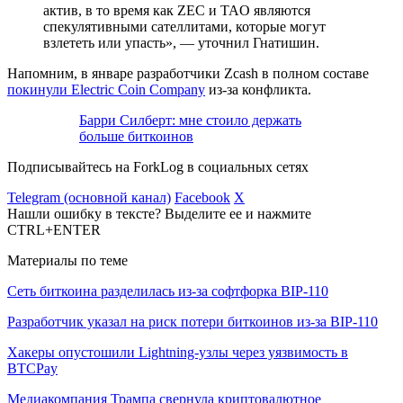
актив, в то время как ZEC и TAO являются
спекулятивными сателлитами, которые могут
взлететь или упасть», — уточнил Гнатишин.
Напомним, в январе разработчики Zcash в полном составе
покинули Electric Coin Company
из-за конфликта.
Барри Силберт: мне стоило держать
больше биткоинов
Подписывайтесь на ForkLog в социальных сетях
Telegram (основной канал)
Facebook
X
Нашли ошибку в тексте? Выделите ее и нажмите
CTRL+ENTER
Материалы по теме
Сеть биткоина разделилась из-за софтфорка BIP-110
Разработчик указал на риск потери биткоинов из-за BIP-110
Хакеры опустошили Lightning-узлы через уязвимость в
BTCPay
Медиакомпания Трампа свернула криптовалютное