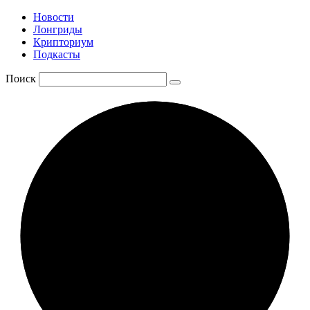
Новости
Лонгриды
Крипториум
Подкасты
Поиск