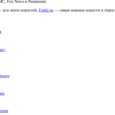
MC, Fox News и Paramount.
 вся лента новостей,
ForkLog
— самые важные новости и опрос
R
ье»
енате
рва
теров