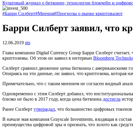
Культовый журнал о биткоине, технологии блокчейн и цифров
#Барри Силберт
#Мнения
#Прогнозы о рынке криптовалют
Барри Силберт заявил, что к
12.06.2019
nts
Глава компании Digital Currency Group Барри Силберт считает
криптозимы. Об этом он заявил в интервью
Bloomberg Technol
Силберт сравнил движение цены биткоина с американскими горк
Опираясь на эти данные, он заявил, что криптозима, которая на
Примечательно, что с таким мнением не согласен видный анал
Одновременно с этим Силберт добавил, что институциональны
близко не было в 2017 году, когда цена биткоина
достигла
истор
Ранее Силберт
утверждал
, что большинство цифровых токенов 
В начале мая компания Grayscale Investments, входящая в состав 
преимущества цифровой эры и признать, что золото как средст