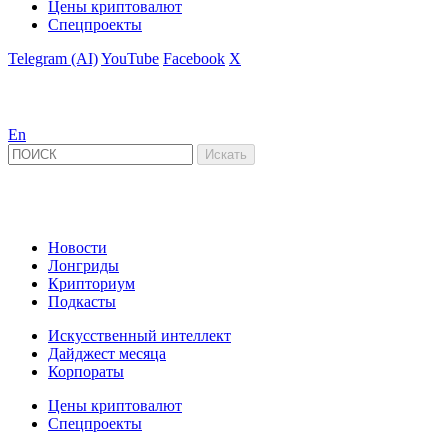
Цены криптовалют
Спецпроекты
Telegram (AI)
YouTube
Facebook
X
En
Новости
Лонгриды
Крипториум
Подкасты
Искусственный интеллект
Дайджест месяца
Корпораты
Цены криптовалют
Спецпроекты