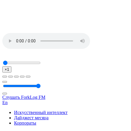
×1
Слушать ForkLog FM
En
Искусственный интеллект
Дайджест месяца
Корпораты