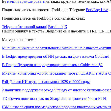
Ее
начали транслировать
на таких крупных телеканалах, как A
Подписывайтесь на новости ForkLog в Telegram:
ForkLog Live
—
Подписывайтесь на ForkLog в социальных сетях
Telegram (основной канал)
Facebook
X
Нашли ошибку в тексте? Выделите ее и нажмите CTRL+ENTE
Материалы по теме
Мнение: снижение волатильности биткоина не означает «затиш
В Ledger предупредили об ИИ-рисках на фоне взлома Coldcard
В Dragonfly оценили предотвращение взлома Coldcard в $2
Мнение: криптоиндустрия переживет провал CLARITY Act в С
Рэй Далио: ИИ-пузырь напомнил 1929 и 2000 годы
Аналитики поддержали отход Strategy от чистого биткоин-резе
TD Cowen понизил цель по SharpLink на фоне слабости ETH
IBM назвала сроки коммерческого прорыва квантовых компью