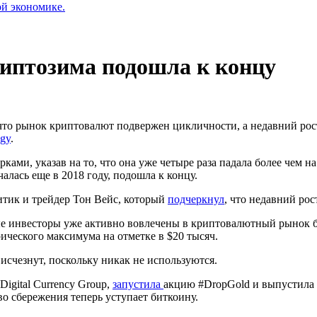
ой экономике.
риптозима подошла к концу
, что рынок криптовалют подвержен цикличности, а недавний рос
ogy
.
ами, указав на то, что она уже четыре раза падала более чем на
чалась еще в 2018 году, подошла к концу.
итик и трейдер Тон Вейс, который
подчеркнул
, что недавний ро
е инвесторы уже активно вовлечены в криптовалютный рынок б
ического максимума на отметке в $20 тысяч.
исчезнут, поскольку никак не используются.
Digital Currency Group,
запустила
акцию #DropGold и выпустила 
во сбережения теперь уступает биткоину.