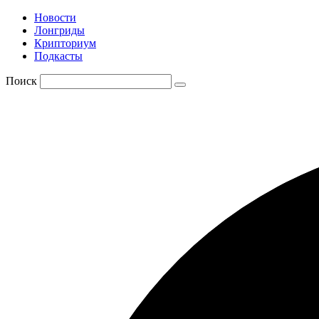
Новости
Лонгриды
Крипториум
Подкасты
Поиск