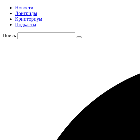
Новости
Лонгриды
Крипториум
Подкасты
Поиск