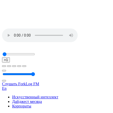
×1
Слушать ForkLog FM
En
Искусственный интеллект
Дайджест месяца
Корпораты