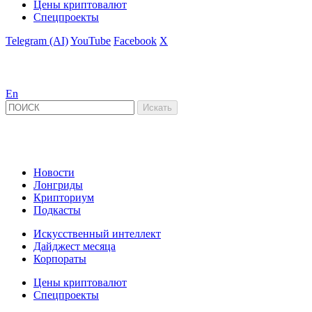
Цены криптовалют
Спецпроекты
Telegram (AI)
YouTube
Facebook
X
En
Новости
Лонгриды
Крипториум
Подкасты
Искусственный интеллект
Дайджест месяца
Корпораты
Цены криптовалют
Спецпроекты