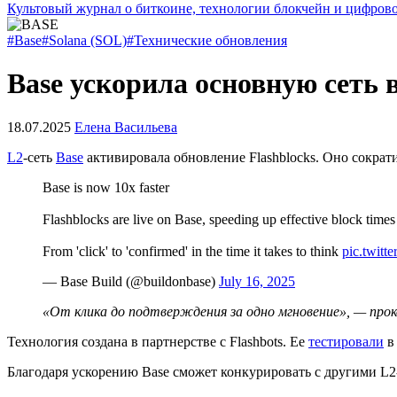
Культовый журнал о биткоине, технологии блокчейн и цифров
#Base
#Solana (SOL)
#Технические обновления
Base ускорила основную сеть в
18.07.2025
Елена Васильева
L2
-сеть
Base
активировала обновление Flashblocks. Оно сократи
Base is now 10x faster
Flashblocks are live on Base, speeding up effective block time
From 'click' to 'confirmed' in the time it takes to think
pic.twit
— Base Build (@buildonbase)
July 16, 2025
«От клика до подтверждения за одно мгновение», — про
Технология создана в партнерстве с Flashbots. Ее
тестировали
в 
Благодаря ускорению Base сможет конкурировать с другими L2