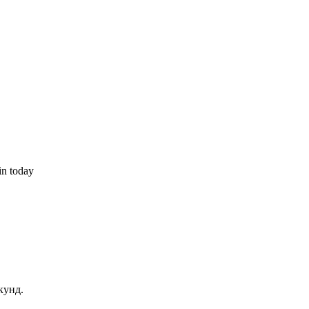
in today
екунд.