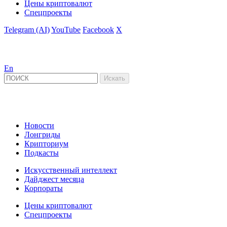
Цены криптовалют
Спецпроекты
Telegram (AI)
YouTube
Facebook
X
En
Новости
Лонгриды
Крипториум
Подкасты
Искусственный интеллект
Дайджест месяца
Корпораты
Цены криптовалют
Спецпроекты