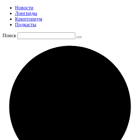
Новости
Лонгриды
Крипториум
Подкасты
Поиск