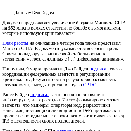
Данные: Белый дом.
Документ предполагает увеличение бюджета Минюста США
на $52 млрд в рамках стратегии по борьбе с вымогателями,
которые используют криптовалюты.
План работы
на ближайшие четыре года также представил
Минфин США. В документе указывается возросшая роль
Совета по надзору за финансовой стабильностью в
устранении «угроз, связанных с […] цифровыми активами».
Напомним, 9 марта президент Джо Байден
подписал
указ о
координации федеральных агентств в регулировании
криптовалют. Документ обязал регуляторов рассмотреть
возможности, выгоды и риски выпуска
CBDC
.
Ранее Байден
подписал
закон по финансированию
инфраструктурных расходов. Из его формулировок может
вытекать, что майнеры, операторы нод, разработчики
кошельков, поставщики ликвидности в DeFi-протоколах и
прочие некастодиальные игроки начнут отчитываться перед
IRS
о деятельности своих пользователей.
Позднее в Минфине США
заявили
, что не будут