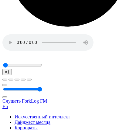
×1
Слушать ForkLog FM
En
Искусственный интеллект
Дайджест месяца
Корпораты