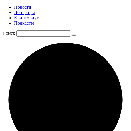
Новости
Лонгриды
Крипториум
Подкасты
Поиск