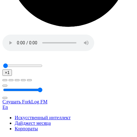
×1
Слушать ForkLog FM
En
Искусственный интеллект
Дайджест месяца
Корпораты