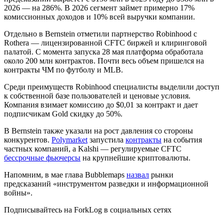
2026 — на 286%. В 2026 сегмент займет примерно 17%
комиссионных доходов и 10% всей выручки компании.
Отдельно в Bernstein отметили партнерство Robinhood с
Rothera — лицензированной
CFTC
биржей и клиринговой
палатой. С момента запуска 28 мая платформа обработала
около 200 млн контрактов. Почти весь объем пришелся на
контракты ЧМ по футболу и
MLB
.
Среди преимуществ Robinhood специалисты выделили доступ
к собственной базе пользователей и ценовые условия.
Компания взимает комиссию до $0,01 за контракт и дает
подписчикам Gold скидку до 50%.
В Bernstein также указали на рост давления со стороны
конкурентов.
Polymarket
запустила
контракты
на события
частных компаний, а Kalshi — регулируемые CFTC
бессрочные фьючерсы
на крупнейшие криптовалюты.
Напомним, в мае глава Bubblemaps
назвал
рынки
предсказаний «инструментом разведки и информационной
войны».
Подписывайтесь на ForkLog в социальных сетях