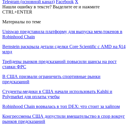
Telegram (основной канал)
Facebook
X
Нашли ошибку в тексте? Выделите ее и нажмите
CTRL+ENTER
Материалы по теме
Uniswap представила платформу для выпуска мем-токенов в
Robinhood Chain
Bernstein раскрыла детали сделки Core Scientific с AMD на $14
млрд
Трейдеры рынков предсказаний повысили шансы на рост
ставки ФРС
В США призвали ограничить спортивные рынки
предсказаний
Студенты-медики в США начали использовать Kalshi и
Polymarket для оплаты учебы
Robinhood Chain ворвалась в топ DEX: что стоит за хайпом
Конгрессмены США допустили вмешательство в спор вокруг
рынков предсказаний