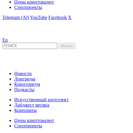
Цены криптовалют
Спецпроекты
Telegram (AI)
YouTube
Facebook
X
En
Новости
Лонгриды
Крипториум
Подкасты
Искусственный интеллект
Дайджест месяца
Корпораты
Цены криптовалют
Спецпроекты