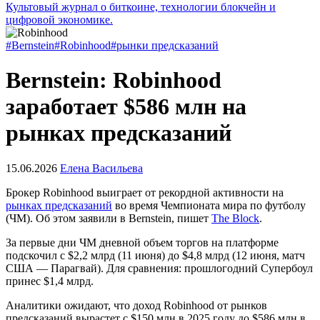
Культовый журнал о биткоине, технологии блокчейн и
цифровой экономике.
#Bernstein
#Robinhood
#рынки предсказаний
Bernstein: Robinhood
заработает $586 млн на
рынках предсказаний
15.06.2026
Елена Васильева
Брокер Robinhood выиграет от рекордной активности на
рынках предсказаний
во время Чемпионата мира по футболу
(ЧМ). Об этом заявили в Bernstein, пишет
The Block
.
За первые дни ЧМ дневной объем торгов на платформе
подскочил с $2,2 млрд (11 июня) до $4,8 млрд (12 июня, матч
США — Парагвай). Для сравнения: прошлогодний Супербоул
принес $1,4 млрд.
Аналитики ожидают, что доход Robinhood от рынков
предсказаний вырастет с $150 млн в 2025 году до $586 млн в