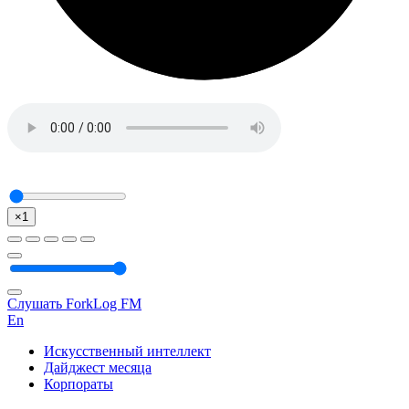
×1
Слушать ForkLog FM
En
Искусственный интеллект
Дайджест месяца
Корпораты