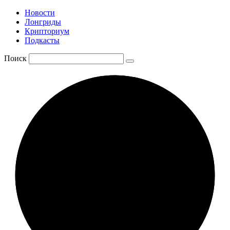
Новости
Лонгриды
Крипториум
Подкасты
Поиск