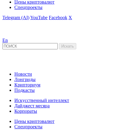
Цены криптовалют
Спецпроекты
Telegram (AI)
YouTube
Facebook
X
En
Новости
Лонгриды
Крипториум
Подкасты
Искусственный интеллект
Дайджест месяца
Корпораты
Цены криптовалют
Спецпроекты