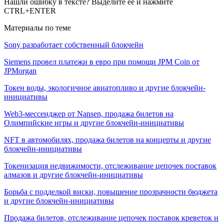
Нашли ошибку в тексте? Выделите ее и нажмите
CTRL+ENTER
Материалы по теме
Sony разработает собственный блокчейн
Siemens провел платежи в евро при помощи JPM Coin от
JPMorgan
Токен воды, экологичное авиатопливо и другие блокчейн-
инициативы
Web3-мессенджер от Nansen, продажа билетов на
Олимпийские игры и другие блокчейн-инициативы
NFT в автомобилях, продажа билетов на концерты и другие
блокчейн-инициативы
Токенизация недвижимости, отслеживание цепочек поставок
алмазов и другие блокчейн-инициативы
Борьба с подделкой виски, повышение прозрачности бюджета
и другие блокчейн-инициативы
Продажа билетов, отслеживание цепочек поставок креветок и